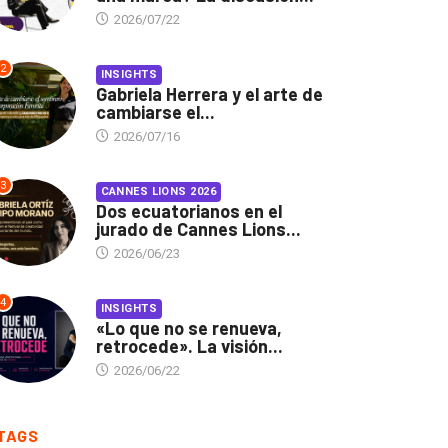
2026/07/22
2
INSIGHTS
Gabriela Herrera y el arte de
cambiarse el...
2026/07/16
3
CANNES LIONS 2026
Dos ecuatorianos en el
jurado de Cannes Lions...
2026/06/23
4
INSIGHTS
«Lo que no se renueva,
retrocede». La visión...
2026/06/22
TAGS