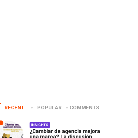
ve muestra la fuerza real
¡Fidel dejó Adidas por
 los...
Puma!
2016/01/20
2015/04/22
RECENT
POPULAR
COMMENTS
1
INSIGHTS
¿Cambiar de agencia mejora
una marca? La discusión...