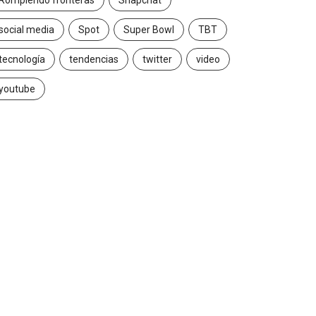
Rompiendo fronteras
Snapchat
social media
Spot
Super Bowl
TBT
tecnología
tendencias
twitter
video
youtube