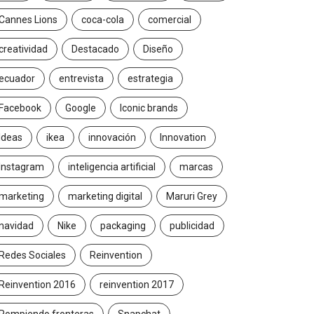
Cannes Lions
coca-cola
comercial
creatividad
Destacado
Diseño
ecuador
entrevista
estrategia
Facebook
Google
Iconic brands
Ideas
ikea
innovación
Innovation
Instagram
inteligencia artificial
marcas
marketing
marketing digital
Maruri Grey
navidad
Nike
packaging
publicidad
Redes Sociales
Reinvention
Reinvention 2016
reinvention 2017