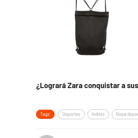
¿Logrará Zara conquistar a su
Tags:
Deportes
Inditex
Ropa depor