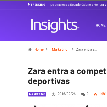
Gabriela Herrera y el arte de cambiarse e
TRENDING
HOME
Home
Marketing
Zara entra a…
Zara entra a compet
deportivas
2016/02/26
0
1481
MARKETING