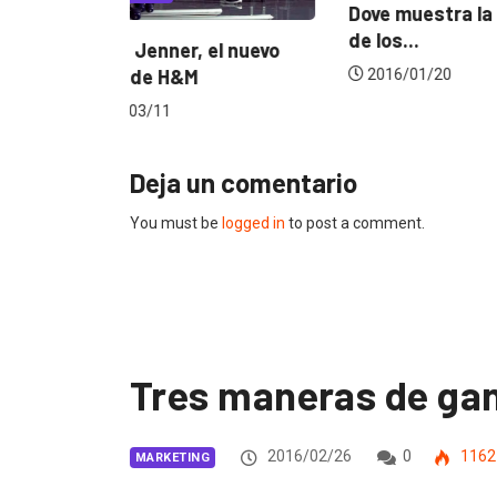
Dove muestra la fuerza real
¡Fidel de
de los...
l nuevo
Puma!
2016/01/20
2015/04/
Deja un comentario
You must be
logged in
to post a comment.
Tres maneras de gana
2016/02/26
0
1162
MARKETING