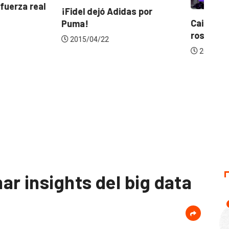
Do
jó Adidas por
de
Caitlyn Jenner, el nuevo
rostro de H&M
22
2016/03/11
r insights del big data