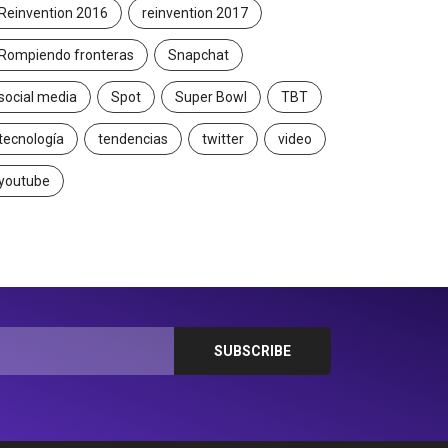
Reinvention 2016
reinvention 2017
Rompiendo fronteras
Snapchat
social media
Spot
Super Bowl
TBT
tecnología
tendencias
twitter
video
youtube