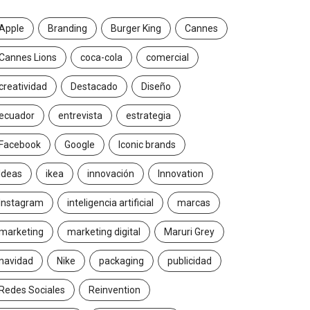
Apple
Branding
Burger King
Cannes
Cannes Lions
coca-cola
comercial
creatividad
Destacado
Diseño
ecuador
entrevista
estrategia
Facebook
Google
Iconic brands
Ideas
ikea
innovación
Innovation
Instagram
inteligencia artificial
marcas
marketing
marketing digital
Maruri Grey
navidad
Nike
packaging
publicidad
Redes Sociales
Reinvention