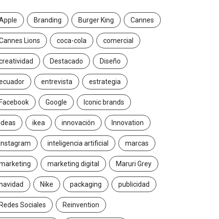
Apple
Branding
Burger King
Cannes
Cannes Lions
coca-cola
comercial
creatividad
Destacado
Diseño
ecuador
entrevista
estrategia
Facebook
Google
Iconic brands
Ideas
ikea
innovación
Innovation
Instagram
inteligencia artificial
marcas
marketing
marketing digital
Maruri Grey
navidad
Nike
packaging
publicidad
Redes Sociales
Reinvention