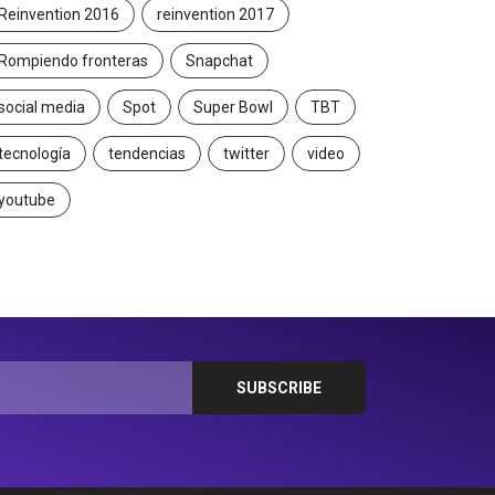
Reinvention 2016
reinvention 2017
Rompiendo fronteras
Snapchat
social media
Spot
Super Bowl
TBT
tecnología
tendencias
twitter
video
youtube