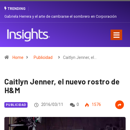
TRENDING
Gabriela Herrera y el arte de cambiarse el sombrero en Corporación
Favorita
Home
Publicidad
Caitlyn Jenner, el…
Caitlyn Jenner, el nuevo rostro de
H&M
2016/03/11
0
1576
PUBLICIDAD