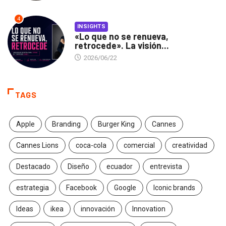
4
INSIGHTS
«Lo que no se renueva,
retrocede». La visión...
2026/06/22
TAGS
Apple
Branding
Burger King
Cannes
Cannes Lions
coca-cola
comercial
creatividad
Destacado
Diseño
ecuador
entrevista
estrategia
Facebook
Google
Iconic brands
Ideas
ikea
innovación
Innovation