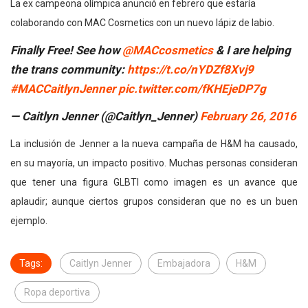
La ex campeona olímpica anunció en febrero que estaría
colaborando con MAC Cosmetics con un nuevo lápiz de labio.
Finally Free! See how
@MACcosmetics
& I are helping
the trans community:
https://t.co/nYDZf8Xvj9
#MACCaitlynJenner
pic.twitter.com/fKHEjeDP7g
— Caitlyn Jenner (@Caitlyn_Jenner)
February 26, 2016
La inclusión de Jenner a la nueva campaña de H&M ha causado,
en su mayoría, un impacto positivo. Muchas personas consideran
que tener una figura GLBTI como imagen es un avance que
aplaudir; aunque ciertos grupos consideran que no es un buen
ejemplo.
Tags:
Caitlyn Jenner
Embajadora
H&M
Ropa deportiva