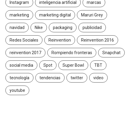
Instagram
inteligencia artificial
marcas
marketing
marketing digital
Maruri Grey
navidad
Nike
packaging
publicidad
Redes Sociales
Reinvention
Reinvention 2016
reinvention 2017
Rompiendo fronteras
Snapchat
social media
Spot
Super Bowl
TBT
tecnología
tendencias
twitter
video
youtube