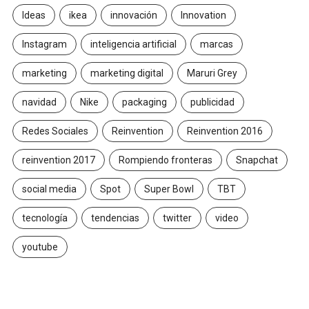
Ideas
ikea
innovación
Innovation
Instagram
inteligencia artificial
marcas
marketing
marketing digital
Maruri Grey
navidad
Nike
packaging
publicidad
Redes Sociales
Reinvention
Reinvention 2016
reinvention 2017
Rompiendo fronteras
Snapchat
social media
Spot
Super Bowl
TBT
tecnología
tendencias
twitter
video
youtube