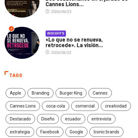
Cannes Lions...
2026/06/23
4
INSIGHTS
«Lo que no se renueva,
retrocede». La visión...
2026/06/22
TAGS
Apple
Branding
Burger King
Cannes
Cannes Lions
coca-cola
comercial
creatividad
Destacado
Diseño
ecuador
entrevista
estrategia
Facebook
Google
Iconic brands