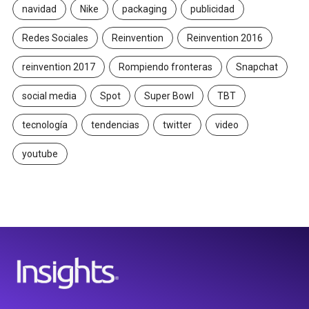
navidad
Nike
packaging
publicidad
Redes Sociales
Reinvention
Reinvention 2016
reinvention 2017
Rompiendo fronteras
Snapchat
social media
Spot
Super Bowl
TBT
tecnología
tendencias
twitter
video
youtube