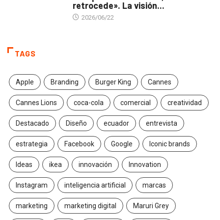
retrocede». La visión...
2026/06/22
TAGS
Apple
Branding
Burger King
Cannes
Cannes Lions
coca-cola
comercial
creatividad
Destacado
Diseño
ecuador
entrevista
estrategia
Facebook
Google
Iconic brands
Ideas
ikea
innovación
Innovation
Instagram
inteligencia artificial
marcas
marketing
marketing digital
Maruri Grey