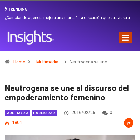
TRENDING
Gabriela Herrera y el arte de cambiarse el sombrero en Corporación
Favorita
Home
Multimedia
Neutrogena se une…
Neutrogena se une al discurso del
empoderamiento femenino
2016/02/26
0
MULTIMEDIA
PUBLICIDAD
1801