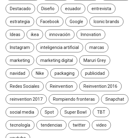
Destacado
Diseño
ecuador
entrevista
estrategia
Facebook
Google
Iconic brands
Ideas
ikea
innovación
Innovation
Instagram
inteligencia artificial
marcas
marketing
marketing digital
Maruri Grey
navidad
Nike
packaging
publicidad
Redes Sociales
Reinvention
Reinvention 2016
reinvention 2017
Rompiendo fronteras
Snapchat
social media
Spot
Super Bowl
TBT
tecnología
tendencias
twitter
video
youtube