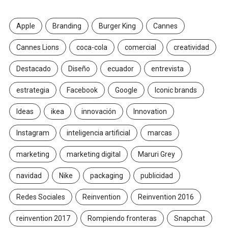
Apple
Branding
Burger King
Cannes
Cannes Lions
coca-cola
comercial
creatividad
Destacado
Diseño
ecuador
entrevista
estrategia
Facebook
Google
Iconic brands
Ideas
ikea
innovación
Innovation
Instagram
inteligencia artificial
marcas
marketing
marketing digital
Maruri Grey
navidad
Nike
packaging
publicidad
Redes Sociales
Reinvention
Reinvention 2016
reinvention 2017
Rompiendo fronteras
Snapchat