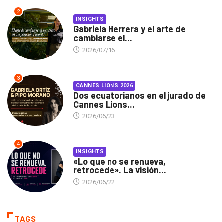
2
INSIGHTS
Gabriela Herrera y el arte de
cambiarse el...
2026/07/16
3
CANNES LIONS 2026
Dos ecuatorianos en el jurado de
Cannes Lions...
2026/06/23
4
INSIGHTS
«Lo que no se renueva,
retrocede». La visión...
2026/06/22
TAGS