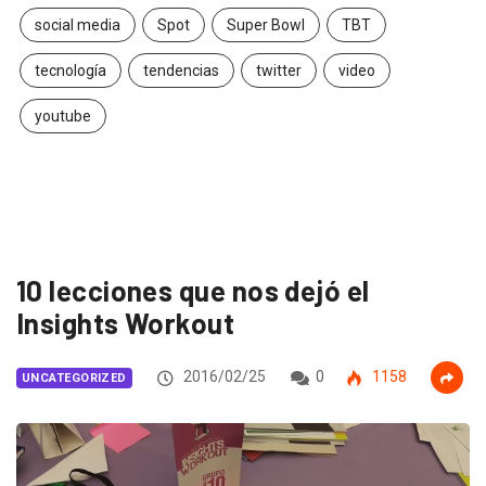
social media
Spot
Super Bowl
TBT
tecnología
tendencias
twitter
video
youtube
10 lecciones que nos dejó el
Insights Workout
2016/02/25
0
1158
UNCATEGORIZED