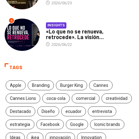
2026/06/23
4
INSIGHTS
«Lo que no se renueva,
retrocede». La visión...
2026/06/22
TAGS
Apple
Branding
Burger King
Cannes
Cannes Lions
coca-cola
comercial
creatividad
Destacado
Diseño
ecuador
entrevista
estrategia
Facebook
Google
Iconic brands
Ideas
ikea
innovación
Innovation