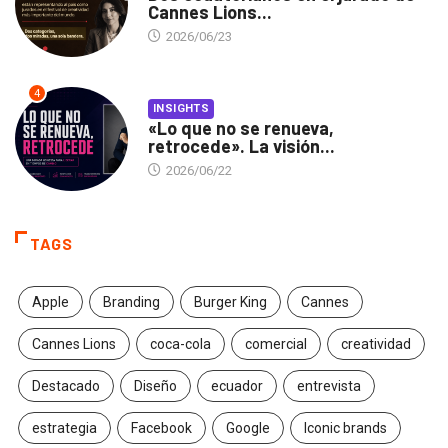
Cannes Lions...
2026/06/23
4
INSIGHTS
«Lo que no se renueva,
retrocede». La visión...
2026/06/22
TAGS
Apple
Branding
Burger King
Cannes
Cannes Lions
coca-cola
comercial
creatividad
Destacado
Diseño
ecuador
entrevista
estrategia
Facebook
Google
Iconic brands