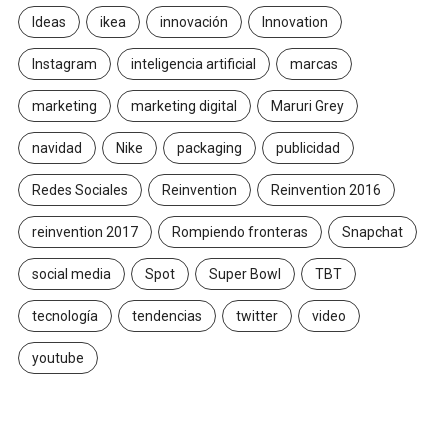
Ideas
ikea
innovación
Innovation
Instagram
inteligencia artificial
marcas
marketing
marketing digital
Maruri Grey
navidad
Nike
packaging
publicidad
Redes Sociales
Reinvention
Reinvention 2016
reinvention 2017
Rompiendo fronteras
Snapchat
social media
Spot
Super Bowl
TBT
tecnología
tendencias
twitter
video
youtube