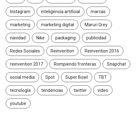
Instagram
inteligencia artificial
marcas
marketing
marketing digital
Maruri Grey
navidad
Nike
packaging
publicidad
Redes Sociales
Reinvention
Reinvention 2016
reinvention 2017
Rompiendo fronteras
Snapchat
social media
Spot
Super Bowl
TBT
tecnología
tendencias
twitter
video
youtube