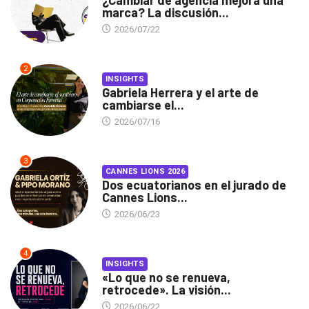
¿Cambiar de agencia mejora una
marca? La discusión...
2026/07/22
2
INSIGHTS
Gabriela Herrera y el arte de
cambiarse el...
2026/07/16
3
CANNES LIONS 2026
Dos ecuatorianos en el jurado de
Cannes Lions...
2026/06/23
4
INSIGHTS
«Lo que no se renueva,
retrocede». La visión...
2026/06/22