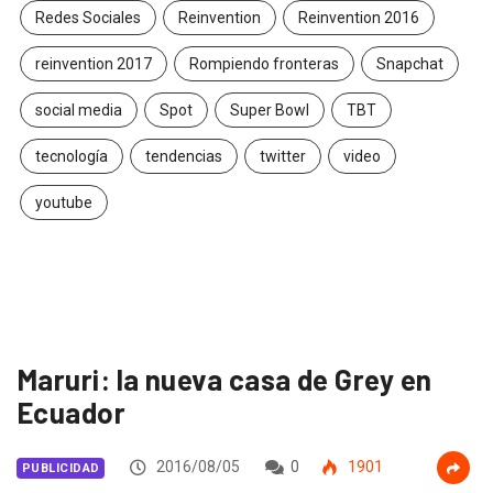
Redes Sociales
Reinvention
Reinvention 2016
reinvention 2017
Rompiendo fronteras
Snapchat
social media
Spot
Super Bowl
TBT
tecnología
tendencias
twitter
video
youtube
Maruri: la nueva casa de Grey en
Ecuador
2016/08/05
0
1901
PUBLICIDAD