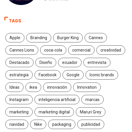
TAGS
Apple
Branding
Burger King
Cannes
Cannes Lions
coca-cola
comercial
creatividad
Destacado
Diseño
ecuador
entrevista
estrategia
Facebook
Google
Iconic brands
Ideas
ikea
innovación
Innovation
Instagram
inteligencia artificial
marcas
marketing
marketing digital
Maruri Grey
navidad
Nike
packaging
publicidad