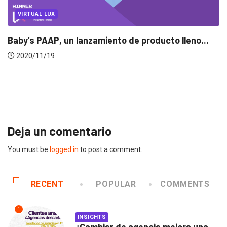
VIRTUAL LUX
y’s PAAP, un lanzamiento de producto lleno...
020/11/19
Ins
pub
2
Deja un comentario
You must be
logged in
to post a comment.
RECENT
POPULAR
COMMENTS
1
INSIGHTS