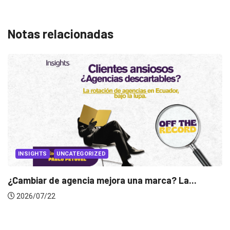
Notas relacionadas
UNCATEGORIZED
e agencia mejora una marca? La...
INSIGHTS
2
Gabriela He
2026/07/1