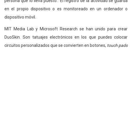
persona que lo lleva puesto. El registro de la actividad se guarda
en el propio dispositivo o es monitoreado en un ordenador o
dispositivo móvil.
MIT Media Lab y Microsoft Research se han unido para crear
DuoSkin. Son tatuajes electrónicos en los que puedes colocar
circuitos personalizados que se convierten en botones,
touch pads
e incluso LEDs sobre la piel. Estos pueden, por ejemplo, controlar la
música del smartphone deslizando el dedo sobre el tatuaje; o abrir
puertas que tengan incorporada tecnología NFC. DuoSkin también
es capaz de actuar como un dispositivo de salida. Los
investigadores del MIT y Microsoft lo demostraron con una
aplicación para parejas llamados «Pareja armonía» que permitía a
las parejas compartir sus sentimientos a través de los tatuajes.
Algunos campos en los que podrías aplicar tatuajes
inteligentes son los siguientes: