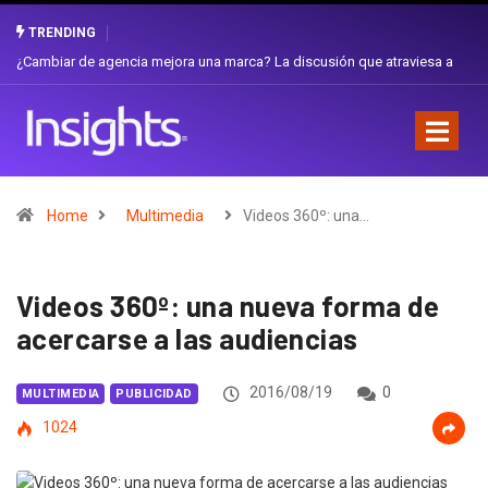
TRENDING
Gabriela Herrera y el arte de cambiarse el sombrero en Corporación
Favorita
Home
Multimedia
Videos 360º: una…
Videos 360º: una nueva forma de
acercarse a las audiencias
2016/08/19
0
MULTIMEDIA
PUBLICIDAD
1024