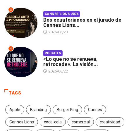
3
CANNES LIONS 2026
Dos ecuatorianos en el jurado de
Cannes Lions...
2026/06/23
4
INSIGHTS
«Lo que no se renueva,
retrocede». La visión...
2026/06/22
TAGS
Apple
Branding
Burger King
Cannes
Cannes Lions
coca-cola
comercial
creatividad