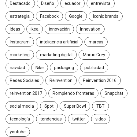
Destacado
Diseño
ecuador
entrevista
estrategia
Facebook
Google
Iconic brands
Ideas
ikea
innovación
Innovation
Instagram
inteligencia artificial
marcas
marketing
marketing digital
Maruri Grey
navidad
Nike
packaging
publicidad
Redes Sociales
Reinvention
Reinvention 2016
reinvention 2017
Rompiendo fronteras
Snapchat
social media
Spot
Super Bowl
TBT
tecnología
tendencias
twitter
video
youtube