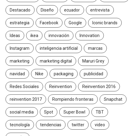
Destacado
Diseño
ecuador
entrevista
estrategia
Facebook
Google
Iconic brands
Ideas
ikea
innovación
Innovation
Instagram
inteligencia artificial
marcas
marketing
marketing digital
Maruri Grey
navidad
Nike
packaging
publicidad
Redes Sociales
Reinvention
Reinvention 2016
reinvention 2017
Rompiendo fronteras
Snapchat
social media
Spot
Super Bowl
TBT
tecnología
tendencias
twitter
video