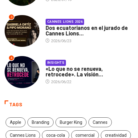
3
CANNES LIONS 2026
Dos ecuatorianos en el jurado de
Cannes Lions...
2026/06/23
4
INSIGHTS
«Lo que no se renueva,
retrocede». La visión...
2026/06/22
TAGS
Apple
Branding
Burger King
Cannes
Cannes Lions
coca-cola
comercial
creatividad