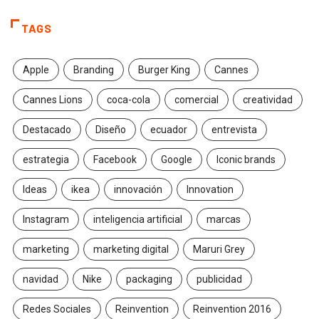
TAGS
Apple
Branding
Burger King
Cannes
Cannes Lions
coca-cola
comercial
creatividad
Destacado
Diseño
ecuador
entrevista
estrategia
Facebook
Google
Iconic brands
Ideas
ikea
innovación
Innovation
Instagram
inteligencia artificial
marcas
marketing
marketing digital
Maruri Grey
navidad
Nike
packaging
publicidad
Redes Sociales
Reinvention
Reinvention 2016