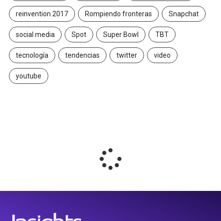
reinvention 2017
Rompiendo fronteras
Snapchat
social media
Spot
Super Bowl
TBT
tecnología
tendencias
twitter
video
youtube