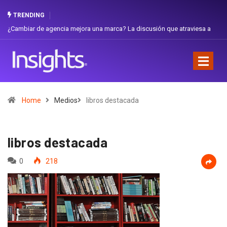
TRENDING
ambiar de agencia mejora una marca? La discusión que atraviesa a
Gabriel
uador
Favorit
Home
Medios
libros destacada
libros destacada
0
218