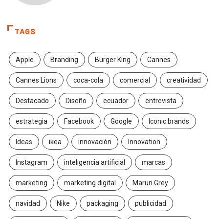
TAGS
Apple
Branding
Burger King
Cannes
Cannes Lions
coca-cola
comercial
creatividad
Destacado
Diseño
ecuador
entrevista
estrategia
Facebook
Google
Iconic brands
Ideas
ikea
innovación
Innovation
Instagram
inteligencia artificial
marcas
marketing
marketing digital
Maruri Grey
navidad
Nike
packaging
publicidad