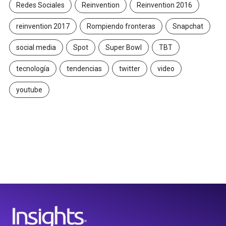
Redes Sociales
Reinvention
Reinvention 2016
reinvention 2017
Rompiendo fronteras
Snapchat
social media
Spot
Super Bowl
TBT
tecnología
tendencias
twitter
video
youtube