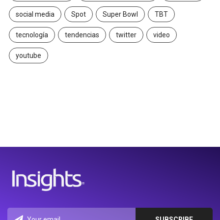
social media
Spot
Super Bowl
TBT
tecnología
tendencias
twitter
video
youtube