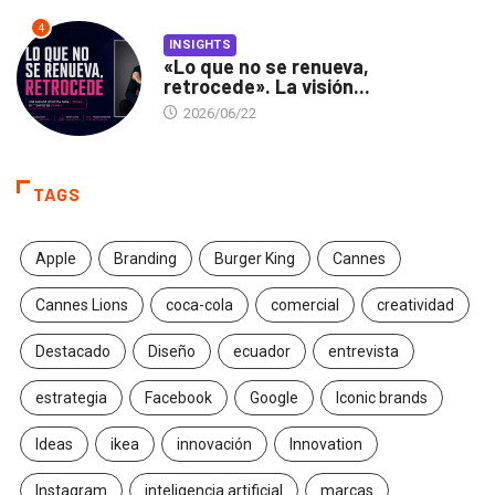
4
INSIGHTS
«Lo que no se renueva,
retrocede». La visión...
2026/06/22
TAGS
Apple
Branding
Burger King
Cannes
Cannes Lions
coca-cola
comercial
creatividad
Destacado
Diseño
ecuador
entrevista
estrategia
Facebook
Google
Iconic brands
Ideas
ikea
innovación
Innovation
Instagram
inteligencia artificial
marcas