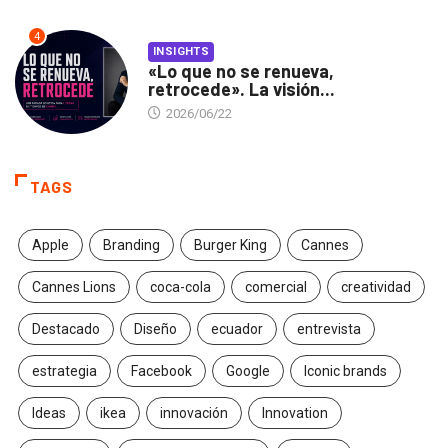
4
INSIGHTS
«Lo que no se renueva,
retrocede». La visión...
2026/06/22
TAGS
Apple
Branding
Burger King
Cannes
Cannes Lions
coca-cola
comercial
creatividad
Destacado
Diseño
ecuador
entrevista
estrategia
Facebook
Google
Iconic brands
Ideas
ikea
innovación
Innovation