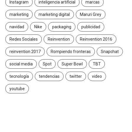
Instagram
inteligencia artificial
marcas
marketing
marketing digital
Maruri Grey
navidad
Nike
packaging
publicidad
Redes Sociales
Reinvention
Reinvention 2016
reinvention 2017
Rompiendo fronteras
Snapchat
social media
Spot
Super Bowl
TBT
tecnología
tendencias
twitter
video
youtube