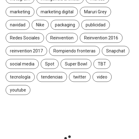
marketing
marketing digital
Maruri Grey
navidad
Nike
packaging
publicidad
Redes Sociales
Reinvention
Reinvention 2016
reinvention 2017
Rompiendo fronteras
Snapchat
social media
Spot
Super Bowl
TBT
tecnología
tendencias
twitter
video
youtube