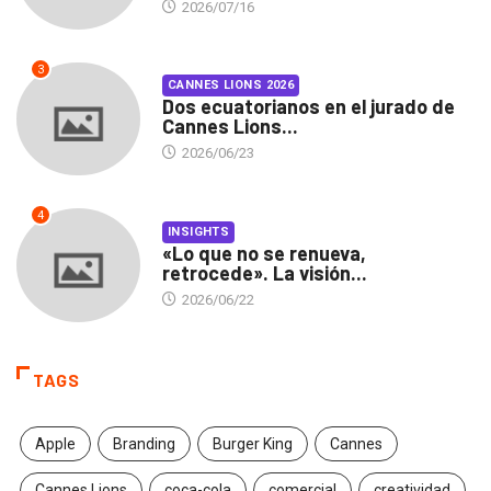
2026/07/16
3
CANNES LIONS 2026
Dos ecuatorianos en el jurado de
Cannes Lions...
2026/06/23
4
INSIGHTS
«Lo que no se renueva,
retrocede». La visión...
2026/06/22
TAGS
Apple
Branding
Burger King
Cannes
Cannes Lions
coca-cola
comercial
creatividad