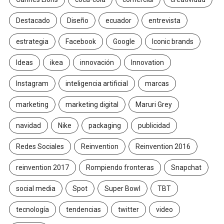
Destacado
Diseño
ecuador
entrevista
estrategia
Facebook
Google
Iconic brands
Ideas
ikea
innovación
Innovation
Instagram
inteligencia artificial
marcas
marketing
marketing digital
Maruri Grey
navidad
Nike
packaging
publicidad
Redes Sociales
Reinvention
Reinvention 2016
reinvention 2017
Rompiendo fronteras
Snapchat
social media
Spot
Super Bowl
TBT
tecnología
tendencias
twitter
video