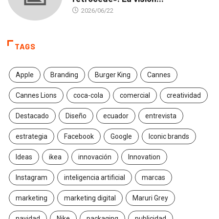
2026/06/22
TAGS
Apple
Branding
Burger King
Cannes
Cannes Lions
coca-cola
comercial
creatividad
Destacado
Diseño
ecuador
entrevista
estrategia
Facebook
Google
Iconic brands
Ideas
ikea
innovación
Innovation
Instagram
inteligencia artificial
marcas
marketing
marketing digital
Maruri Grey
navidad
Nike
packaging
publicidad