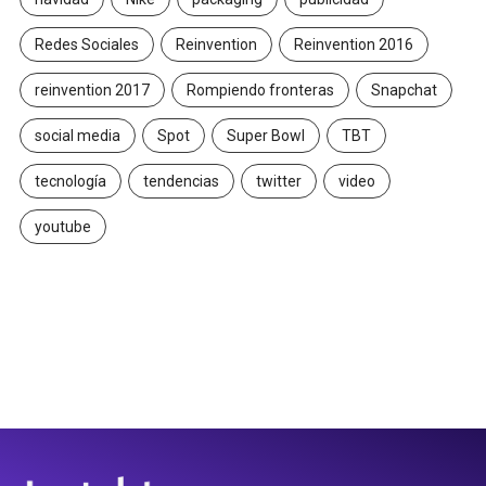
Redes Sociales
Reinvention
Reinvention 2016
reinvention 2017
Rompiendo fronteras
Snapchat
social media
Spot
Super Bowl
TBT
tecnología
tendencias
twitter
video
youtube