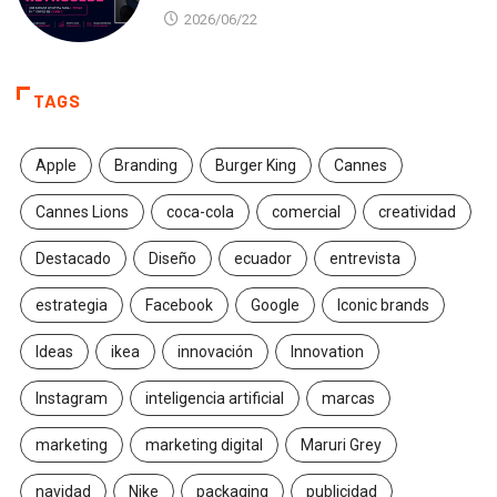
2026/06/22
TAGS
Apple
Branding
Burger King
Cannes
Cannes Lions
coca-cola
comercial
creatividad
Destacado
Diseño
ecuador
entrevista
estrategia
Facebook
Google
Iconic brands
Ideas
ikea
innovación
Innovation
Instagram
inteligencia artificial
marcas
marketing
marketing digital
Maruri Grey
navidad
Nike
packaging
publicidad