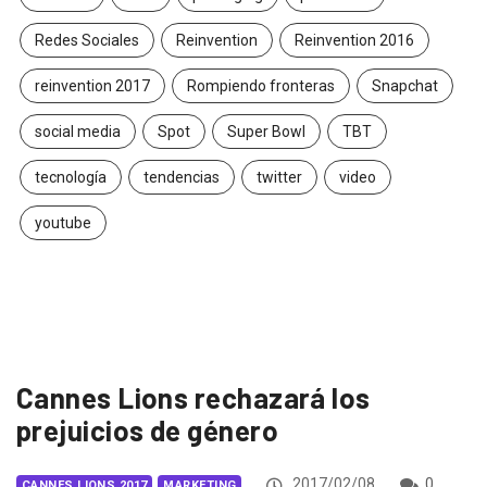
Redes Sociales
Reinvention
Reinvention 2016
reinvention 2017
Rompiendo fronteras
Snapchat
social media
Spot
Super Bowl
TBT
tecnología
tendencias
twitter
video
youtube
Cannes Lions rechazará los
prejuicios de género
2017/02/08
0
CANNES LIONS 2017
MARKETING