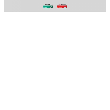
La intención de estas piezas era utilizar humor, sin embargo
ofendió a muchísimas personas que se le otorgue un premio.
Finalmente, el asunto escaló tanto que el anunciante declaró que
ellos habían rechazado los avisos y
Almap BBDO
, la agencia a
cargo de estos,
tuvo que devolver el premio
.
¿Qué significa esto para la
creatividad?
La publicidad tiene el poder de crear y
normalizar
ciertas
situaciones o formas de pensar, todos lo sabemos. Y conforme va
pasando el tiempo y los consumidores cambian de mentalidad, las
marcas empiezan no sólo a ajustarse, sino a
luchar por las
causas que la gente considera importantes.