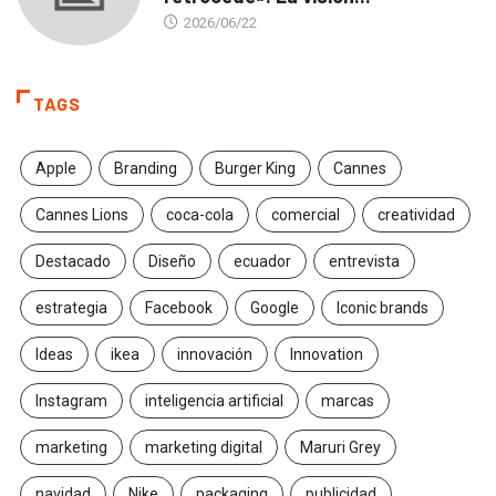
2026/06/22
TAGS
Apple
Branding
Burger King
Cannes
Cannes Lions
coca-cola
comercial
creatividad
Destacado
Diseño
ecuador
entrevista
estrategia
Facebook
Google
Iconic brands
Ideas
ikea
innovación
Innovation
Instagram
inteligencia artificial
marcas
marketing
marketing digital
Maruri Grey
navidad
Nike
packaging
publicidad