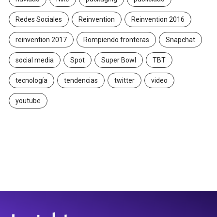
Redes Sociales
Reinvention
Reinvention 2016
reinvention 2017
Rompiendo fronteras
Snapchat
social media
Spot
Super Bowl
TBT
tecnología
tendencias
twitter
video
youtube