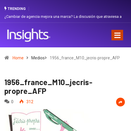
TRENDING
iar de agencia mejora una marca? La discusión que atraviesa a
Gabriela H
dor
Favorita
Home
Medios
1956_france_M10_jecris-propre_AFP
1956_france_M10_jecris-
propre_AFP
0
312