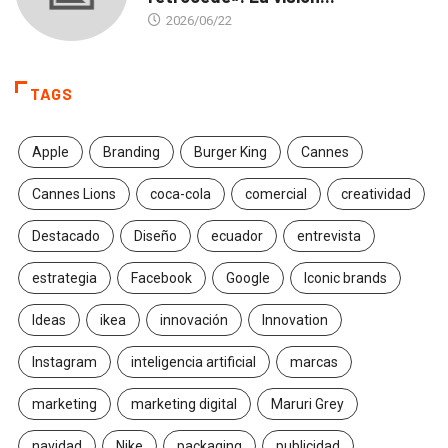
2026/06/22
TAGS
Apple
Branding
Burger King
Cannes
Cannes Lions
coca-cola
comercial
creatividad
Destacado
Diseño
ecuador
entrevista
estrategia
Facebook
Google
Iconic brands
Ideas
ikea
innovación
Innovation
Instagram
inteligencia artificial
marcas
marketing
marketing digital
Maruri Grey
navidad
Nike
packaging
publicidad