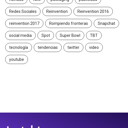
Redes Sociales
Reinvention
Reinvention 2016
reinvention 2017
Rompiendo fronteras
Snapchat
social media
Spot
Super Bowl
TBT
tecnología
tendencias
twitter
video
youtube