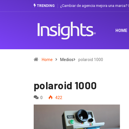
¿Cambiar de agencia mejora una marca? L
TRENDING
HOME
Home
Medios
polaroid 1000
polaroid 1000
0
422