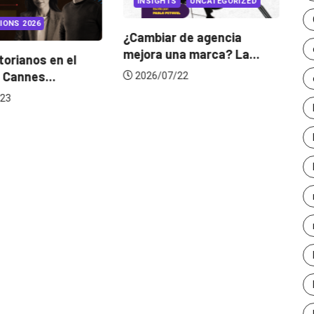
INSIGHTS
UNCATEGORIZED
IONS 2026
¿Cambiar de agencia
mejora una marca? La...
orianos en el
Ga
 Cannes...
de
2026/07/22
23