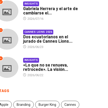
2
INSIGHTS
Gabriela Herrera y el arte de
cambiarse el...
2026/07/16
3
CANNES LIONS 2026
Dos ecuatorianos en el
jurado de Cannes Lions...
2026/06/23
4
INSIGHTS
«Lo que no se renueva,
retrocede». La visión...
2026/06/22
TAGS
Apple
Branding
Burger King
Cannes