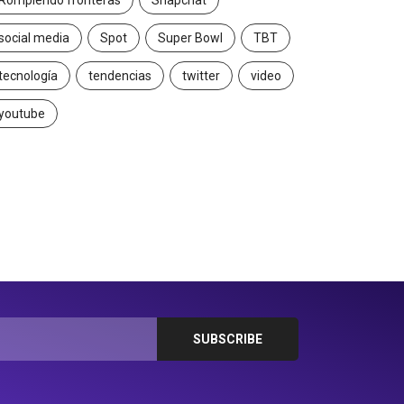
Rompiendo fronteras
Snapchat
social media
Spot
Super Bowl
TBT
tecnología
tendencias
twitter
video
youtube