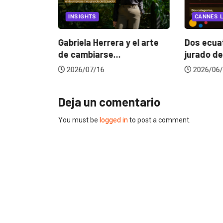
EGORIZED
INSIGHTS
CANNES L
ncia
? La...
Gabriela Herrera y el arte
Dos ecuat
de cambiarse...
jurado de
2026/07/16
2026/06/
Deja un comentario
You must be
logged in
to post a comment.