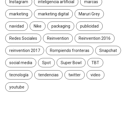
Instagram
inteligencia artificial
marcas
marketing
marketing digital
Maruri Grey
navidad
Nike
packaging
publicidad
Redes Sociales
Reinvention
Reinvention 2016
reinvention 2017
Rompiendo fronteras
Snapchat
social media
Spot
Super Bowl
TBT
tecnología
tendencias
twitter
video
youtube