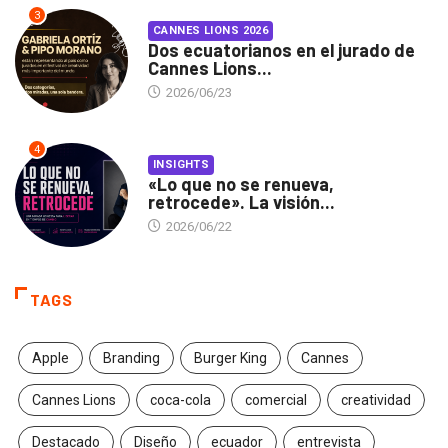
3
CANNES LIONS 2026
Dos ecuatorianos en el jurado de
Cannes Lions...
2026/06/23
4
INSIGHTS
«Lo que no se renueva,
retrocede». La visión...
2026/06/22
TAGS
Apple
Branding
Burger King
Cannes
Cannes Lions
coca-cola
comercial
creatividad
Destacado
Diseño
ecuador
entrevista