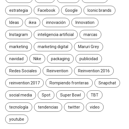
estrategia
Facebook
Google
Iconic brands
Ideas
ikea
innovación
Innovation
Instagram
inteligencia artificial
marcas
marketing
marketing digital
Maruri Grey
navidad
Nike
packaging
publicidad
Redes Sociales
Reinvention
Reinvention 2016
reinvention 2017
Rompiendo fronteras
Snapchat
social media
Spot
Super Bowl
TBT
tecnología
tendencias
twitter
video
youtube