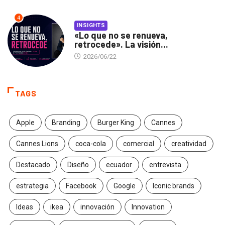
4
INSIGHTS
«Lo que no se renueva,
retrocede». La visión...
2026/06/22
TAGS
Apple
Branding
Burger King
Cannes
Cannes Lions
coca-cola
comercial
creatividad
Destacado
Diseño
ecuador
entrevista
estrategia
Facebook
Google
Iconic brands
Ideas
ikea
innovación
Innovation