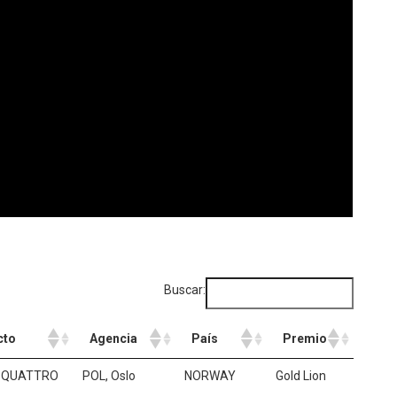
Buscar:
cto
Agencia
País
Premio
cto
Agencia
País
Premio
5 QUATTRO
POL, Oslo
NORWAY
Gold Lion