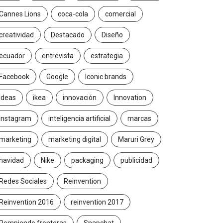
Cannes Lions
coca-cola
comercial
creatividad
Destacado
Diseño
ecuador
entrevista
estrategia
Facebook
Google
Iconic brands
Ideas
ikea
innovación
Innovation
Instagram
inteligencia artificial
marcas
marketing
marketing digital
Maruri Grey
navidad
Nike
packaging
publicidad
Redes Sociales
Reinvention
Reinvention 2016
reinvention 2017