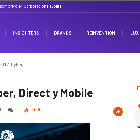
a discusión que atraviesa a Ecuador
INSIGHTERS
BRANDS
REINVENTION
LUX
2017: Cyber,…
er, Direct y Mobile
0
0
1696