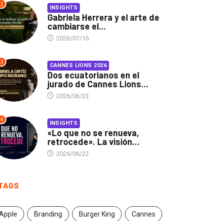
2
INSIGHTS
Gabriela Herrera y el arte de
cambiarse el...
2026/07/16
3
CANNES LIONS 2026
Dos ecuatorianos en el
jurado de Cannes Lions...
2026/06/23
4
INSIGHTS
«Lo que no se renueva,
retrocede». La visión...
2026/06/22
TAGS
Apple
Branding
Burger King
Cannes