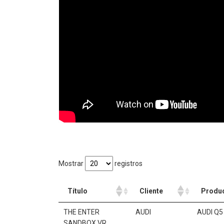
Mostrar
registros
Título
Cliente
Produ
Título
Cliente
Produ
THE ENTER
AUDI
AUDI Q
SANDBOX VR