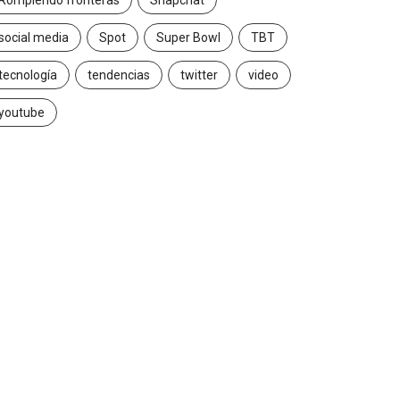
Rompiendo fronteras
Snapchat
social media
Spot
Super Bowl
TBT
tecnología
tendencias
twitter
video
youtube