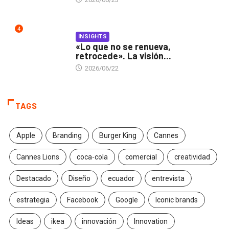
4
INSIGHTS
«Lo que no se renueva,
retrocede». La visión...
2026/06/22
TAGS
Apple
Branding
Burger King
Cannes
Cannes Lions
coca-cola
comercial
creatividad
Destacado
Diseño
ecuador
entrevista
estrategia
Facebook
Google
Iconic brands
Ideas
ikea
innovación
Innovation