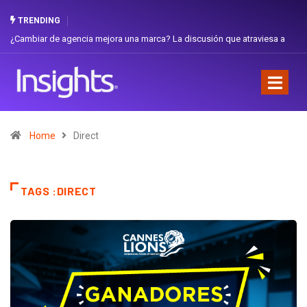
TRENDING
ambiar de agencia mejora una marca? La discusión que atraviesa a
Gabriel
uador
Favorit
Home
Direct
TAGS :DIRECT