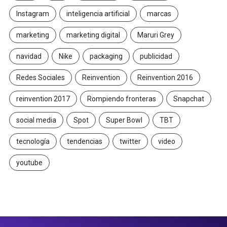
Instagram
inteligencia artificial
marcas
marketing
marketing digital
Maruri Grey
navidad
Nike
packaging
publicidad
Redes Sociales
Reinvention
Reinvention 2016
reinvention 2017
Rompiendo fronteras
Snapchat
social media
Spot
Super Bowl
TBT
tecnología
tendencias
twitter
video
youtube