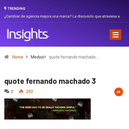
TRENDING
¿Cambiar de agencia mejora una marca? La discusión que atraviesa a
Ecuador
Home
Medios
quote fernando machado…
quote fernando machado 3
0
293