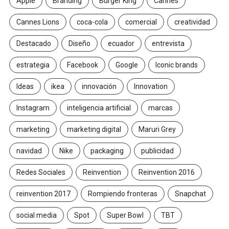
Apple
Branding
Burger King
Cannes
Cannes Lions
coca-cola
comercial
creatividad
Destacado
Diseño
ecuador
entrevista
estrategia
Facebook
Google
Iconic brands
Ideas
ikea
innovación
Innovation
Instagram
inteligencia artificial
marcas
marketing
marketing digital
Maruri Grey
navidad
Nike
packaging
publicidad
Redes Sociales
Reinvention
Reinvention 2016
reinvention 2017
Rompiendo fronteras
Snapchat
social media
Spot
Super Bowl
TBT