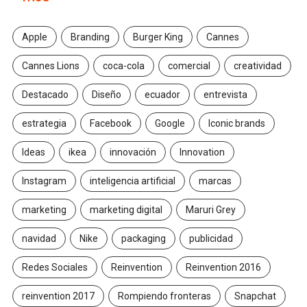
Apple
Branding
Burger King
Cannes
Cannes Lions
coca-cola
comercial
creatividad
Destacado
Diseño
ecuador
entrevista
estrategia
Facebook
Google
Iconic brands
Ideas
ikea
innovación
Innovation
Instagram
inteligencia artificial
marcas
marketing
marketing digital
Maruri Grey
navidad
Nike
packaging
publicidad
Redes Sociales
Reinvention
Reinvention 2016
reinvention 2017
Rompiendo fronteras
Snapchat