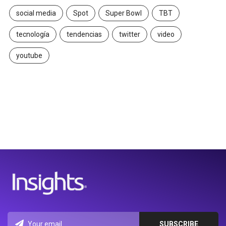
social media
Spot
Super Bowl
TBT
tecnología
tendencias
twitter
video
youtube