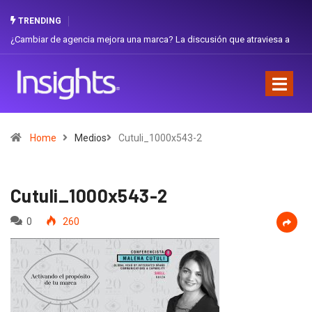
TRENDING
¿Cambiar de agencia mejora una marca? La discusión que atraviesa a
Gabri
Ecuador
Favor
Home
Medios
Cutuli_1000x543-2
Cutuli_1000x543-2
0
260