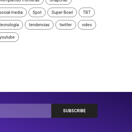
Rompiendo fronteras
Snapchat
social media
Spot
Super Bowl
TBT
tecnología
tendencias
twitter
video
youtube