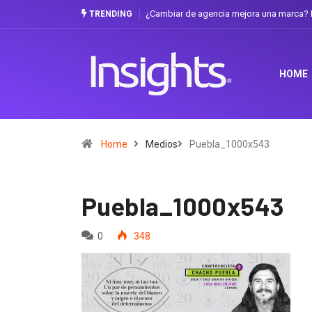
¿Cambiar de agencia mejora una marca? L
TRENDING
HOME
Home
Medios
Puebla_1000x543
Puebla_1000x543
0
348