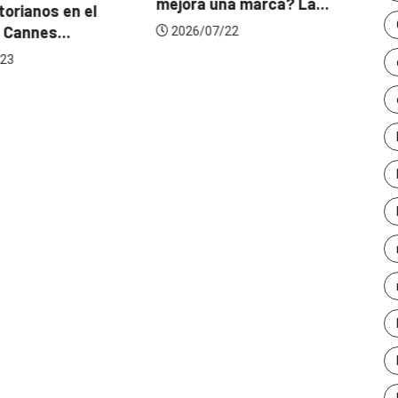
mejora una marca? La...
orianos en el
Ga
 Cannes...
de
2026/07/22
23