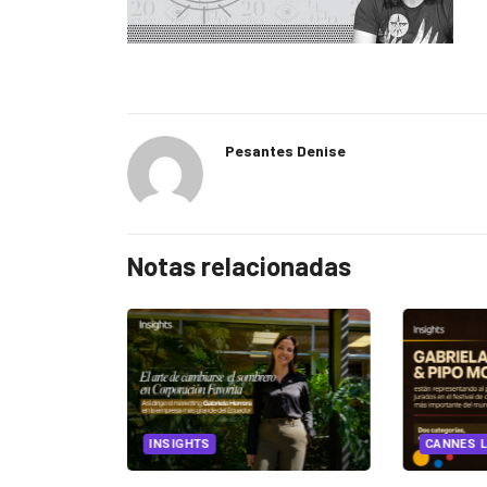
Pesantes Denise
Notas relacionadas
EGORIZED
INSIGHTS
CANNES L
ncia