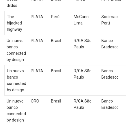
dildos
The
PLATA
Perú
McCann
Sodimac
hijacked
Lima
Perú
highway
Un nuevo
PLATA
Brasil
R/GA São
Banco
banco
Paulo
Bradesco
connected
by design
Un nuevo
PLATA
Brasil
R/GA São
Banco
banco
Paulo
Bradesco
connected
by design
Un nuevo
ORO
Brasil
R/GA São
Banco
banco
Paulo
Bradesco
connected
by design