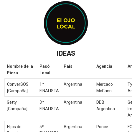
IDEAS
Nombre de la
Pasó
País
Agencia
An
Pieza
Local
ConverSOS
1º
Argentina
Mercado
Ty
[Campaña]
FINALISTA
McCann
Ar
Getty
3º
Argentina
DDB
Ge
[Campaña]
FINALISTA
Argentina
I
Ar
Hijos de
5º
Argentina
Ponce
F