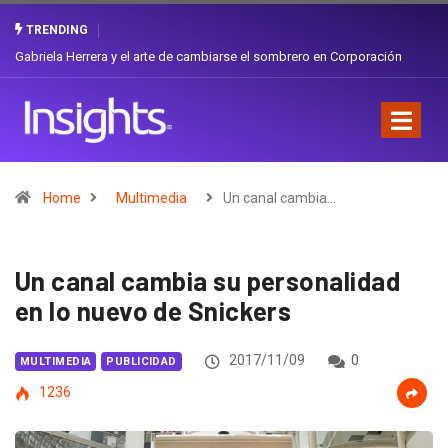
TRENDING
¿Cambiar de agencia mejora una marca? La discusión que atraviesa a
Ecuador
Home
Multimedia
Un canal cambia…
Un canal cambia su personalidad
en lo nuevo de Snickers
2017/11/09
0
MULTIMEDIA
PUBLICIDAD
1236