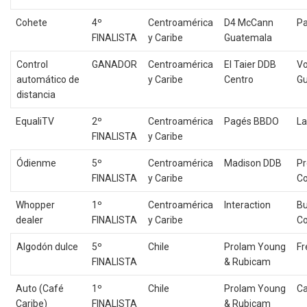
Cohete
4º
Centroamérica
D4 McCann
P
FINALISTA
y Caribe
Guatemala
Control
GANADOR
Centroamérica
El Taier DDB
V
automático de
y Caribe
Centro
G
distancia
EqualiTV
2º
Centroamérica
Pagés BBDO
La
FINALISTA
y Caribe
Ódienme
5º
Centroamérica
Madison DDB
P
FINALISTA
y Caribe
Co
Whopper
1º
Centroamérica
Interaction
Bu
dealer
FINALISTA
y Caribe
Co
Algodón dulce
5º
Chile
Prolam Young
Fr
FINALISTA
& Rubicam
Auto (Café
1º
Chile
Prolam Young
Ca
Caribe)
FINALISTA
& Rubicam