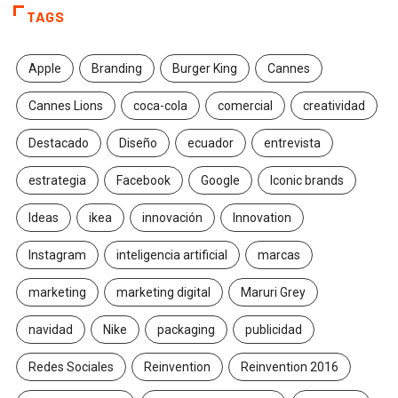
TAGS
Apple
Branding
Burger King
Cannes
Cannes Lions
coca-cola
comercial
creatividad
Destacado
Diseño
ecuador
entrevista
estrategia
Facebook
Google
Iconic brands
Ideas
ikea
innovación
Innovation
Instagram
inteligencia artificial
marcas
marketing
marketing digital
Maruri Grey
navidad
Nike
packaging
publicidad
Redes Sociales
Reinvention
Reinvention 2016