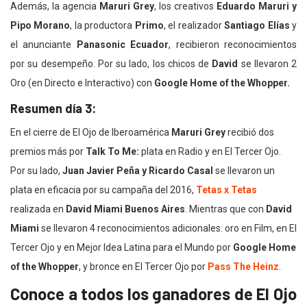
Además, la agencia
Maruri Grey
, los creativos
Eduardo Maruri y
Pipo Morano
, la productora
Primo
, el realizador
Santiago Elías
y
el anunciante
Panasonic Ecuador
, recibieron reconocimientos
por su desempeño. Por su lado, los chicos de
David
se llevaron 2
Oro (en Directo e Interactivo) con
Google Home of the Whopper.
Resumen día 3:
En el cierre de El Ojo de Iberoamérica
Maruri Grey
recibió dos
premios más por
Talk To Me:
plata en Radio y en El Tercer Ojo.
Por su lado,
Juan Javier Peña y Ricardo Casal
se llevaron un
plata en eficacia por su campaña del 2016,
Tetas x Tetas
realizada en
David Miami Buenos Aires
. Mientras que con
David
Miami
se llevaron 4 reconocimientos adicionales: oro en Film, en El
Tercer Ojo y en Mejor Idea Latina para el Mundo por
Google Home
of the Whopper
, y bronce en El Tercer Ojo por
Pass The Heinz
.
Conoce a todos los ganadores de El Ojo