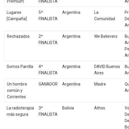
Premium
FINALISTA
Ar
Lugares
5º
Argentina
La
Pr
[Campaña]
FINALISTA
Comunidad
De
Ar
Rechazados
2º
Argentina
We Believers
Bu
FINALISTA
Ar
Pe
Ar
Somos Parrilla
4º
Argentina
DAVID Buenos
Bu
FINALISTA
Aires
Ar
Un hombre
GANADOR
Argentina
Madre
Qu
común y
Ar
Corrientes
La radioterapia
3º
Bolivia
Athos
Vo
más segura
FINALISTA
De
D
Bo