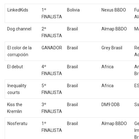
LinkedKids
1º
Bolivia
Nexus BBDO
Fu
FINALISTA
Al
Dog channel
2º
Brasil
Almap BBDO
Ma
FINALISTA
El color de la
GANADOR
Brasil
Grey Brasil
R
corrupción
Aq
El debut
4º
Brasil
Africa
A
FINALISTA
Br
Inequality
5º
Brasil
Africa
ES
courts
FINALISTA
Kiss the
3º
Brasil
DM9 DDB
Ss
Kremlin
FINALISTA
Nosferatu
1º
Brasil
Almap BBDO
Ge
FINALISTA
I
Br