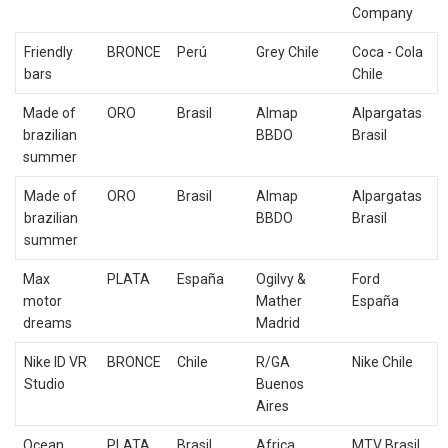
Company
Friendly
BRONCE
Perú
Grey Chile
Coca - Cola
bars
Chile
Made of
ORO
Brasil
Almap
Alpargatas
brazilian
BBDO
Brasil
summer
Made of
ORO
Brasil
Almap
Alpargatas
brazilian
BBDO
Brasil
summer
Max
PLATA
España
Ogilvy &
Ford
motor
Mather
España
dreams
Madrid
Nike ID VR
BRONCE
Chile
R/GA
Nike Chile
Studio
Buenos
Aires
Ocean
PLATA
Brasil
Africa
MTV Brasil