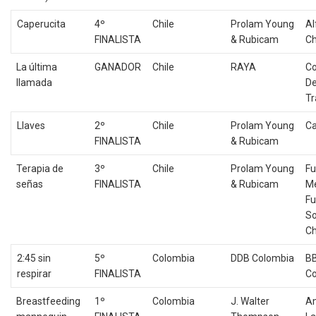
Caperucita
4º
Chile
Prolam Young
Al
FINALISTA
& Rubicam
Ch
La última
GANADOR
Chile
RAYA
Co
llamada
De
Tr
Llaves
2º
Chile
Prolam Young
Ca
FINALISTA
& Rubicam
Terapia de
3º
Chile
Prolam Young
Fu
señas
FINALISTA
& Rubicam
Me
Fu
So
Ch
2:45 sin
5º
Colombia
DDB Colombia
B
respirar
FINALISTA
Co
Breastfeeding
1º
Colombia
J. Walter
A