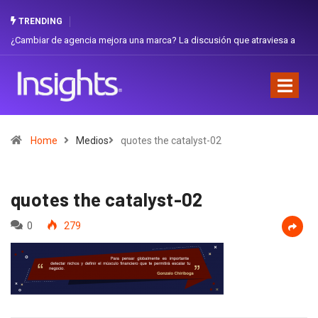
TRENDING
¿Cambiar de agencia mejora una marca? La discusión que atraviesa a
Gabri
Ecuador
Favor
Home
Medios
quotes the catalyst-02
quotes the catalyst-02
0
279