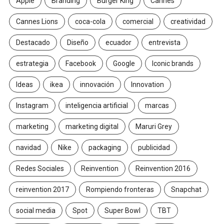
Apple
Branding
Burger King
Cannes
Cannes Lions
coca-cola
comercial
creatividad
Destacado
Diseño
ecuador
entrevista
estrategia
Facebook
Google
Iconic brands
Ideas
ikea
innovación
Innovation
Instagram
inteligencia artificial
marcas
marketing
marketing digital
Maruri Grey
navidad
Nike
packaging
publicidad
Redes Sociales
Reinvention
Reinvention 2016
reinvention 2017
Rompiendo fronteras
Snapchat
social media
Spot
Super Bowl
TBT