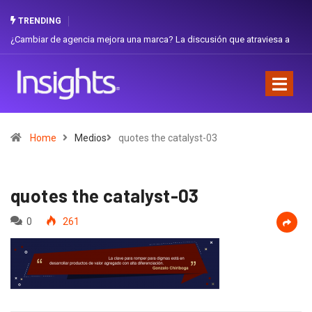
TRENDING
¿Cambiar de agencia mejora una marca? La discusión que atraviesa a
Gabri
Ecuador
Favor
Home
Medios
quotes the catalyst-03
quotes the catalyst-03
0
261