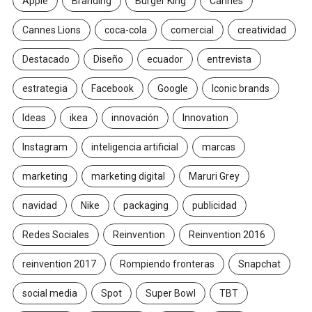
Apple
Branding
Burger King
Cannes
Cannes Lions
coca-cola
comercial
creatividad
Destacado
Diseño
ecuador
entrevista
estrategia
Facebook
Google
Iconic brands
Ideas
ikea
innovación
Innovation
Instagram
inteligencia artificial
marcas
marketing
marketing digital
Maruri Grey
navidad
Nike
packaging
publicidad
Redes Sociales
Reinvention
Reinvention 2016
reinvention 2017
Rompiendo fronteras
Snapchat
social media
Spot
Super Bowl
TBT