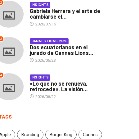
2
INSIGHTS
Gabriela Herrera y el arte de
cambiarse el...
2026/07/16
3
CANNES LIONS 2026
Dos ecuatorianos en el
jurado de Cannes Lions...
2026/06/23
4
INSIGHTS
«Lo que no se renueva,
retrocede». La visión...
2026/06/22
TAGS
Apple
Branding
Burger King
Cannes