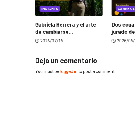
INSIGHTS
CANNES L
ncia
? La...
Gabriela Herrera y el arte
Dos ecuat
de cambiarse...
jurado de
2026/07/16
2026/06/
Deja un comentario
You must be
logged in
to post a comment.