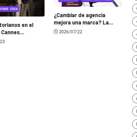
IONS 2026
¿Cambiar de agencia
mejora una marca? La...
orianos en el
Ga
 Cannes...
de
2026/07/22
23