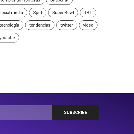
Rompiendo fronteras
Snapchat
social media
Spot
Super Bowl
TBT
tecnología
tendencias
twitter
video
youtube