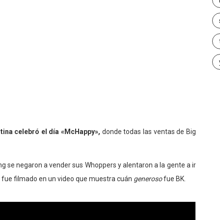
tina celebró el día «McHappy»,
donde todas las ventas de Big
ng se negaron a vender sus Whoppers y alentaron a la gente a ir
, fue filmado en un video que muestra cuán
generoso
fue BK.