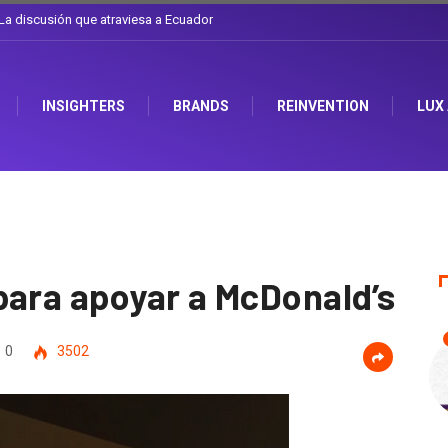
l sombrero en Corporación Favorita
INSIGHTERS
BRANDS
REINVENTION
LUX
para apoyar a McDonald’s
0
3502