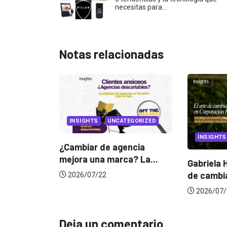
necesitas para…
Notas relacionadas
HTS
UNCATEGORIZED
INSIGHTS
ar de agencia
una marca? La...
Gabriela Herrera y el arte
de cambiarse...
7/22
2026/07/16
Deja un comentario