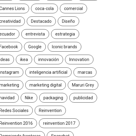
Cannes Lions
coca-cola
comercial
creatividad
Destacado
Diseño
ecuador
entrevista
estrategia
Facebook
Google
Iconic brands
Ideas
ikea
innovación
Innovation
Instagram
inteligencia artificial
marcas
marketing
marketing digital
Maruri Grey
navidad
Nike
packaging
publicidad
Redes Sociales
Reinvention
Reinvention 2016
reinvention 2017