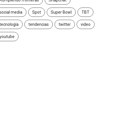
Rompiendo fronteras
Snapchat
social media
Spot
Super Bowl
TBT
tecnología
tendencias
twitter
video
youtube