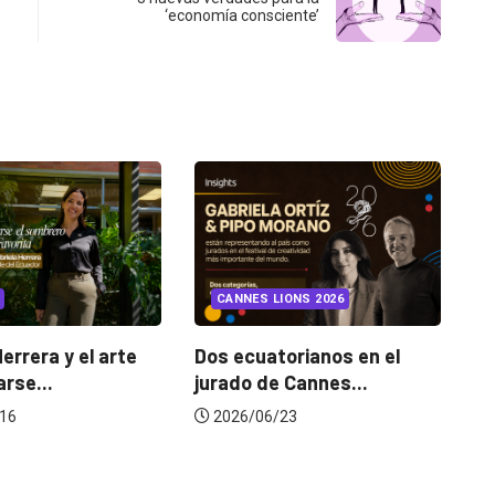
‘economía consciente’
INSIGHTS
UNCATEGORIZED
CANNES LIONS 2026
¿Cambiar de agencia
mejora una marca? La...
Dos ecuatorianos en el
jurado de Cannes...
2026/07/22
2026/06/23