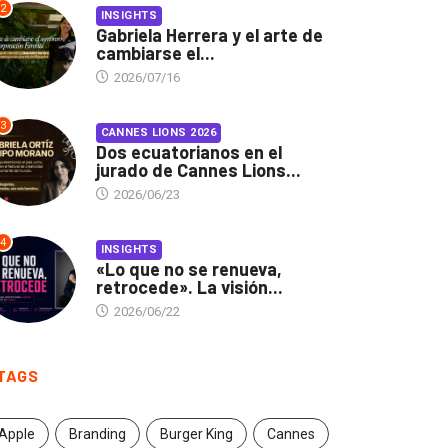
2
INSIGHTS
Gabriela Herrera y el arte de
cambiarse el...
2026/07/16
3
CANNES LIONS 2026
Dos ecuatorianos en el
jurado de Cannes Lions...
2026/06/23
4
INSIGHTS
«Lo que no se renueva,
retrocede». La visión...
2026/06/22
TAGS
Apple
Branding
Burger King
Cannes