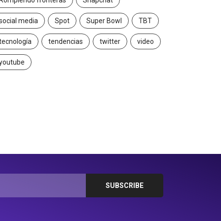
Rompiendo fronteras
Snapchat
social media
Spot
Super Bowl
TBT
tecnología
tendencias
twitter
video
youtube