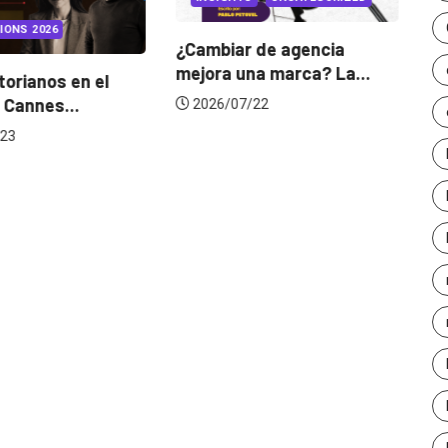
IONS 2026
¿Cambiar de agencia
mejora una marca? La...
orianos en el
Ga
 Cannes...
de
2026/07/22
23