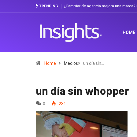
¿Cambiar de agencia mejora una marca? L
TRENDING
HOME
Home
Medios
un día sin…
un día sin whopper
0
231