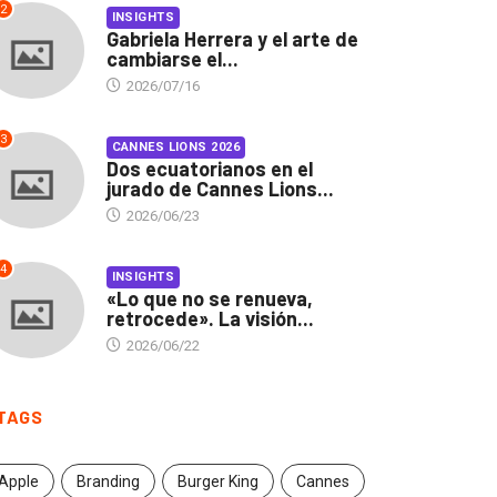
2
INSIGHTS
Gabriela Herrera y el arte de
cambiarse el...
2026/07/16
3
CANNES LIONS 2026
Dos ecuatorianos en el
jurado de Cannes Lions...
2026/06/23
4
INSIGHTS
«Lo que no se renueva,
retrocede». La visión...
2026/06/22
TAGS
Apple
Branding
Burger King
Cannes