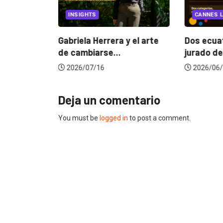
INSIGHTS
CANNES L
ncia
? La...
Gabriela Herrera y el arte
Dos ecuat
de cambiarse...
jurado de
2026/07/16
2026/06/
Deja un comentario
You must be
logged in
to post a comment.