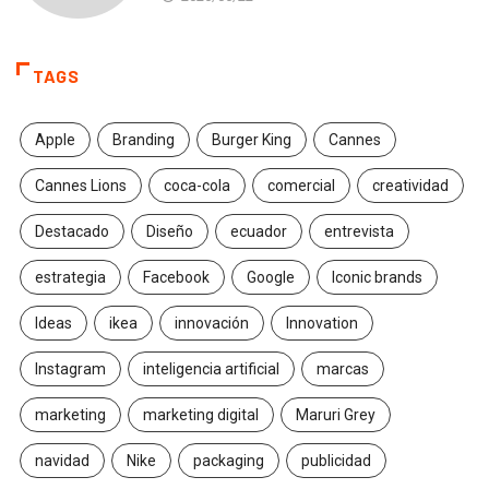
TAGS
Apple
Branding
Burger King
Cannes
Cannes Lions
coca-cola
comercial
creatividad
Destacado
Diseño
ecuador
entrevista
estrategia
Facebook
Google
Iconic brands
Ideas
ikea
innovación
Innovation
Instagram
inteligencia artificial
marcas
marketing
marketing digital
Maruri Grey
navidad
Nike
packaging
publicidad