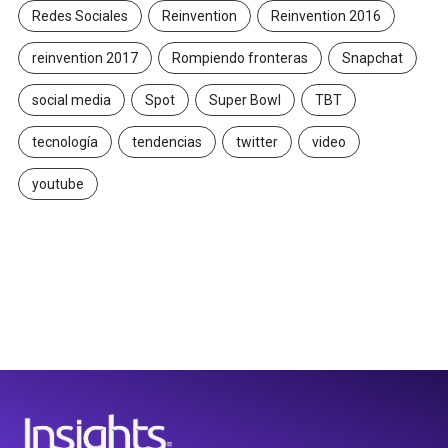
Redes Sociales
Reinvention
Reinvention 2016
reinvention 2017
Rompiendo fronteras
Snapchat
social media
Spot
Super Bowl
TBT
tecnología
tendencias
twitter
video
youtube