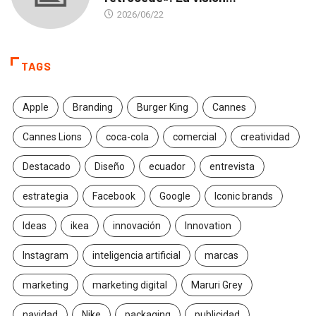
2026/06/22
TAGS
Apple
Branding
Burger King
Cannes
Cannes Lions
coca-cola
comercial
creatividad
Destacado
Diseño
ecuador
entrevista
estrategia
Facebook
Google
Iconic brands
Ideas
ikea
innovación
Innovation
Instagram
inteligencia artificial
marcas
marketing
marketing digital
Maruri Grey
navidad
Nike
packaging
publicidad