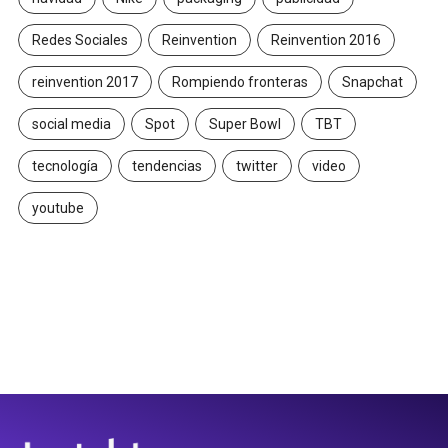
Redes Sociales
Reinvention
Reinvention 2016
reinvention 2017
Rompiendo fronteras
Snapchat
social media
Spot
Super Bowl
TBT
tecnología
tendencias
twitter
video
youtube