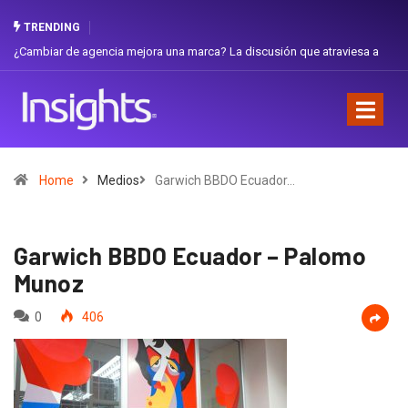
TRENDING
iar de agencia mejora una marca? La discusión que atraviesa a
Gabriela H
dor
Favorita
Home
Medios
Garwich BBDO Ecuador…
Garwich BBDO Ecuador – Palomo
Munoz
0
406