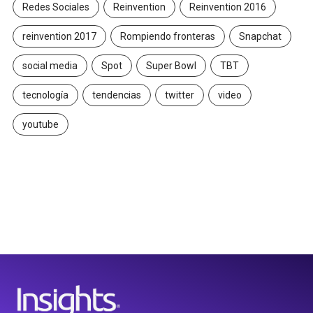
Redes Sociales
Reinvention
Reinvention 2016
reinvention 2017
Rompiendo fronteras
Snapchat
social media
Spot
Super Bowl
TBT
tecnología
tendencias
twitter
video
youtube