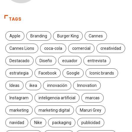
TAGS
Apple
Branding
Burger King
Cannes
Cannes Lions
coca-cola
comercial
creatividad
Destacado
Diseño
ecuador
entrevista
estrategia
Facebook
Google
Iconic brands
Ideas
ikea
innovación
Innovation
Instagram
inteligencia artificial
marcas
marketing
marketing digital
Maruri Grey
navidad
Nike
packaging
publicidad