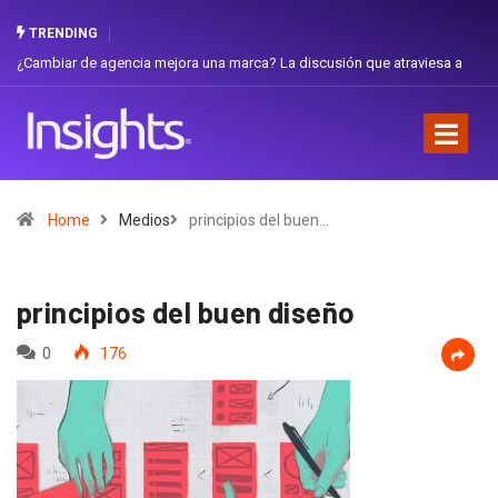
TRENDING
ambiar de agencia mejora una marca? La discusión que atraviesa a
Gabriel
uador
Favorit
Home
Medios
principios del buen…
principios del buen diseño
0
176