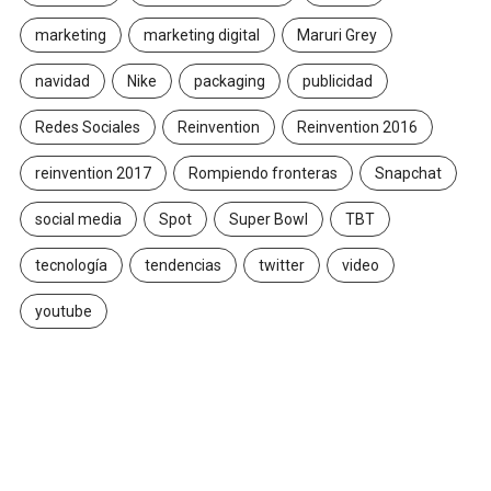
marketing
marketing digital
Maruri Grey
navidad
Nike
packaging
publicidad
Redes Sociales
Reinvention
Reinvention 2016
reinvention 2017
Rompiendo fronteras
Snapchat
social media
Spot
Super Bowl
TBT
tecnología
tendencias
twitter
video
youtube