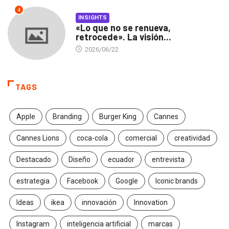
4
INSIGHTS
«Lo que no se renueva,
retrocede». La visión...
2026/06/22
TAGS
Apple
Branding
Burger King
Cannes
Cannes Lions
coca-cola
comercial
creatividad
Destacado
Diseño
ecuador
entrevista
estrategia
Facebook
Google
Iconic brands
Ideas
ikea
innovación
Innovation
Instagram
inteligencia artificial
marcas