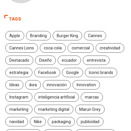
TAGS
Apple
Branding
Burger King
Cannes
Cannes Lions
coca-cola
comercial
creatividad
Destacado
Diseño
ecuador
entrevista
estrategia
Facebook
Google
Iconic brands
Ideas
ikea
innovación
Innovation
Instagram
inteligencia artificial
marcas
marketing
marketing digital
Maruri Grey
navidad
Nike
packaging
publicidad