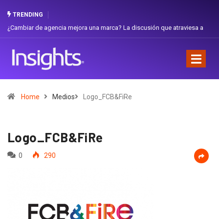
TRENDING
 de agencia mejora una marca? La discusión que atraviesa a
Gabriela Herre
Favorita
Home
Medios
Logo_FCB&FiRe
Logo_FCB&FiRe
0
290