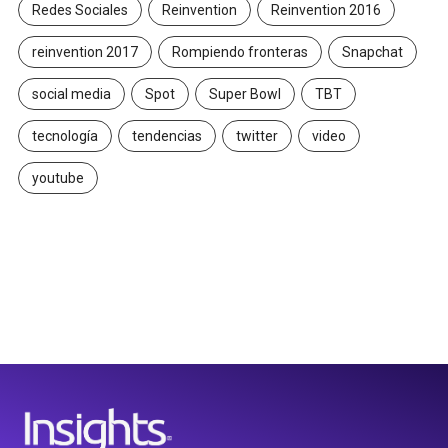
Redes Sociales
Reinvention
Reinvention 2016
reinvention 2017
Rompiendo fronteras
Snapchat
social media
Spot
Super Bowl
TBT
tecnología
tendencias
twitter
video
youtube