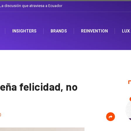
l sombrero en Corporación Favorita
INSIGHTERS
BRANDS
REINVENTION
LUX
eña felicidad, no
0