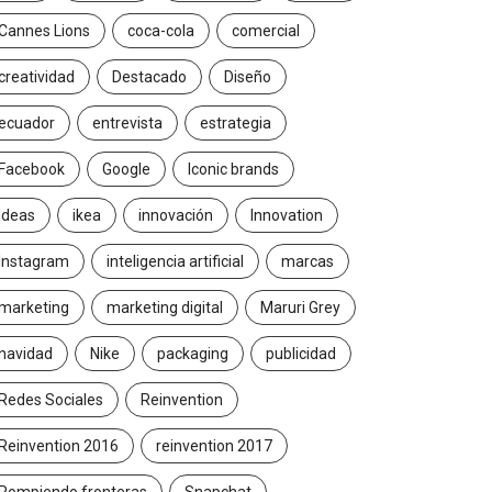
Cannes Lions
coca-cola
comercial
creatividad
Destacado
Diseño
ecuador
entrevista
estrategia
Facebook
Google
Iconic brands
Ideas
ikea
innovación
Innovation
Instagram
inteligencia artificial
marcas
marketing
marketing digital
Maruri Grey
navidad
Nike
packaging
publicidad
Redes Sociales
Reinvention
Reinvention 2016
reinvention 2017