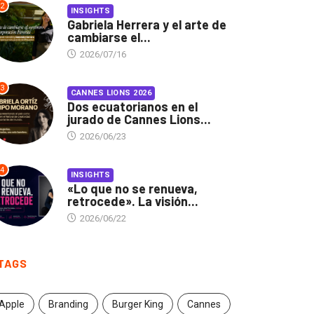
2
INSIGHTS
Gabriela Herrera y el arte de
cambiarse el...
2026/07/16
3
CANNES LIONS 2026
Dos ecuatorianos en el
jurado de Cannes Lions...
2026/06/23
4
INSIGHTS
«Lo que no se renueva,
retrocede». La visión...
2026/06/22
TAGS
Apple
Branding
Burger King
Cannes