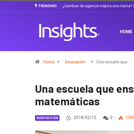
Gabriela Herrera y el arte de cambiarse e
TRENDING
HOME
Home
Innovación
Una escuela que…
Una escuela que ens
matemáticas
2018/02/15
0
159
INNOVACIÓN