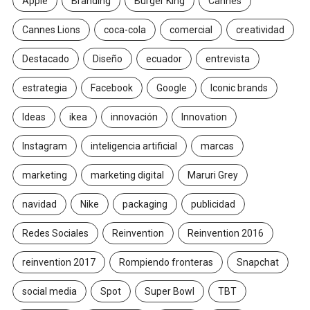
Apple
Branding
Burger King
Cannes
Cannes Lions
coca-cola
comercial
creatividad
Destacado
Diseño
ecuador
entrevista
estrategia
Facebook
Google
Iconic brands
Ideas
ikea
innovación
Innovation
Instagram
inteligencia artificial
marcas
marketing
marketing digital
Maruri Grey
navidad
Nike
packaging
publicidad
Redes Sociales
Reinvention
Reinvention 2016
reinvention 2017
Rompiendo fronteras
Snapchat
social media
Spot
Super Bowl
TBT