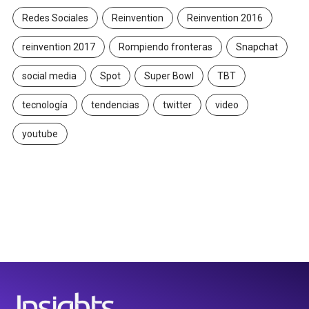
Redes Sociales
Reinvention
Reinvention 2016
reinvention 2017
Rompiendo fronteras
Snapchat
social media
Spot
Super Bowl
TBT
tecnología
tendencias
twitter
video
youtube