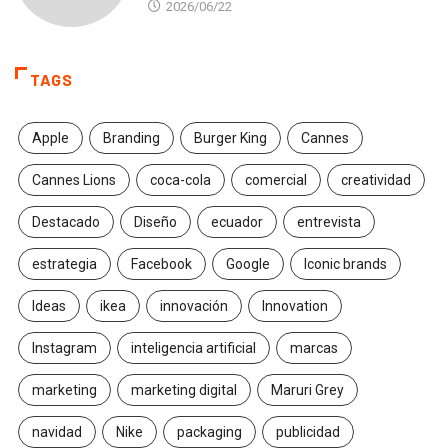
2026/06/22
TAGS
Apple
Branding
Burger King
Cannes
Cannes Lions
coca-cola
comercial
creatividad
Destacado
Diseño
ecuador
entrevista
estrategia
Facebook
Google
Iconic brands
Ideas
ikea
innovación
Innovation
Instagram
inteligencia artificial
marcas
marketing
marketing digital
Maruri Grey
navidad
Nike
packaging
publicidad