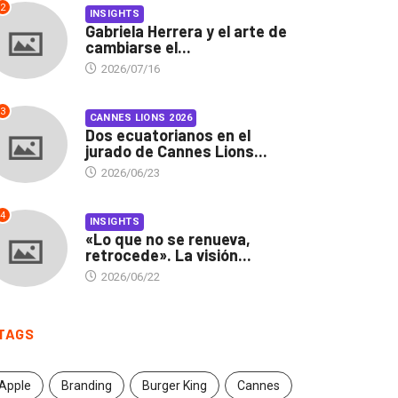
2
INSIGHTS
Gabriela Herrera y el arte de
cambiarse el...
2026/07/16
3
CANNES LIONS 2026
Dos ecuatorianos en el
jurado de Cannes Lions...
2026/06/23
4
INSIGHTS
«Lo que no se renueva,
retrocede». La visión...
2026/06/22
INSIGHTS
CANNES LIONS 2026
TAGS
briela Herrera y el arte
Dos ecuatorianos en el
 cambiarse...
jurado de Cannes...
Apple
Branding
Burger King
Cannes