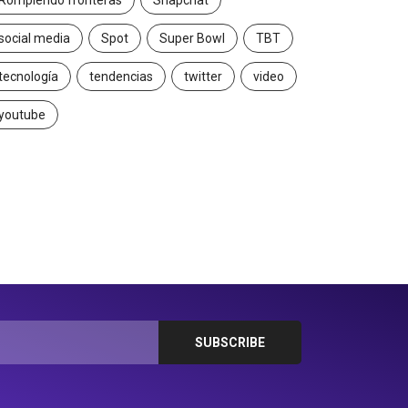
Rompiendo fronteras
Snapchat
social media
Spot
Super Bowl
TBT
tecnología
tendencias
twitter
video
youtube