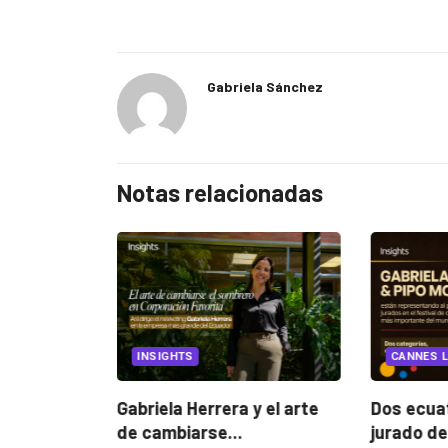
Gabriela Sánchez
Notas relacionadas
EGORIZED
INSIGHTS
CANNES L
ncia
? La...
Gabriela Herrera y el arte
Dos ecuat
de cambiarse...
jurado de