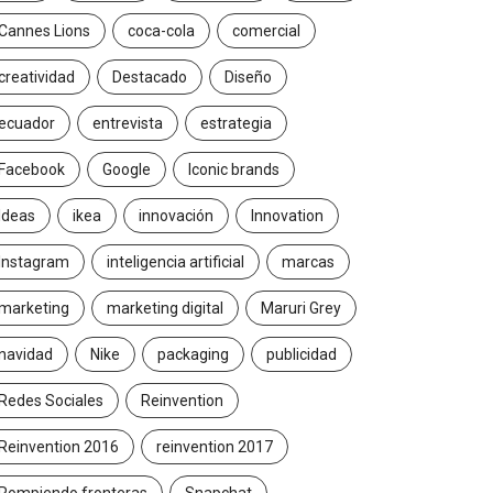
2026/07/16
2026/06/23
Cannes Lions
coca-cola
comercial
creatividad
Destacado
Diseño
ecuador
entrevista
estrategia
Facebook
Google
Iconic brands
Ideas
ikea
innovación
Innovation
Instagram
inteligencia artificial
marcas
marketing
marketing digital
Maruri Grey
navidad
Nike
packaging
publicidad
Redes Sociales
Reinvention
Reinvention 2016
reinvention 2017