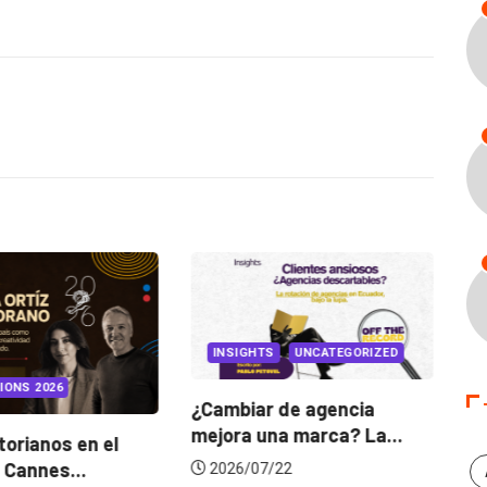
INSIGHTS
UNCATEGORIZED
IONS 2026
¿Cambiar de agencia
mejora una marca? La...
orianos en el
Ga
 Cannes...
de
2026/07/22