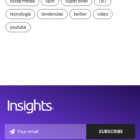
social media
Spot
Super Bowl
TBT
tecnología
tendencias
twitter
video
youtube