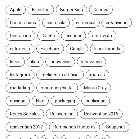
Apple
Branding
Burger King
Cannes
Cannes Lions
coca-cola
comercial
creatividad
Destacado
Diseño
ecuador
entrevista
estrategia
Facebook
Google
Iconic brands
Ideas
ikea
innovación
Innovation
Instagram
inteligencia artificial
marcas
marketing
marketing digital
Maruri Grey
navidad
Nike
packaging
publicidad
Redes Sociales
Reinvention
Reinvention 2016
reinvention 2017
Rompiendo fronteras
Snapchat