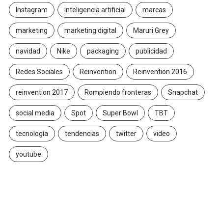
Instagram
inteligencia artificial
marcas
marketing
marketing digital
Maruri Grey
navidad
Nike
packaging
publicidad
Redes Sociales
Reinvention
Reinvention 2016
reinvention 2017
Rompiendo fronteras
Snapchat
social media
Spot
Super Bowl
TBT
tecnología
tendencias
twitter
video
youtube