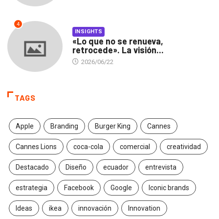
4
INSIGHTS
«Lo que no se renueva,
retrocede». La visión...
2026/06/22
TAGS
Apple
Branding
Burger King
Cannes
Cannes Lions
coca-cola
comercial
creatividad
Destacado
Diseño
ecuador
entrevista
estrategia
Facebook
Google
Iconic brands
Ideas
ikea
innovación
Innovation