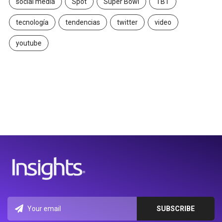
social media
Spot
Super Bowl
TBT
tecnología
tendencias
twitter
video
youtube