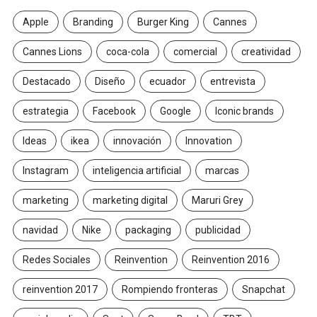
Apple
Branding
Burger King
Cannes
Cannes Lions
coca-cola
comercial
creatividad
Destacado
Diseño
ecuador
entrevista
estrategia
Facebook
Google
Iconic brands
Ideas
ikea
innovación
Innovation
Instagram
inteligencia artificial
marcas
marketing
marketing digital
Maruri Grey
navidad
Nike
packaging
publicidad
Redes Sociales
Reinvention
Reinvention 2016
reinvention 2017
Rompiendo fronteras
Snapchat