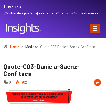
TRENDING
¿Cambiar de agencia mejora una marca? La discusión que atraviesa a
Gabri
Ecuador
Favor
Home
Medios
Quote-003-Daniela-Saenz-Confiteca
Quote-003-Daniela-Saenz-
Confiteca
0
302