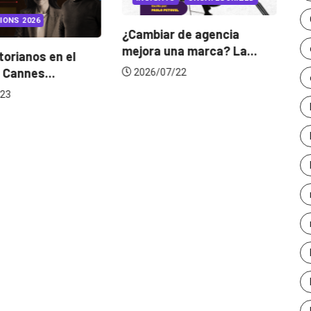
IONS 2026
¿Cambiar de agencia
mejora una marca? La...
orianos en el
Ga
 Cannes...
de
2026/07/22
23