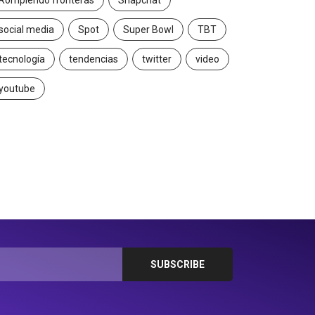
Rompiendo fronteras
Snapchat
social media
Spot
Super Bowl
TBT
tecnología
tendencias
twitter
video
youtube