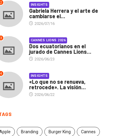
2
INSIGHTS
Gabriela Herrera y el arte de
cambiarse el...
2026/07/16
3
CANNES LIONS 2026
Dos ecuatorianos en el
jurado de Cannes Lions...
2026/06/23
4
INSIGHTS
«Lo que no se renueva,
retrocede». La visión...
2026/06/22
TAGS
Apple
Branding
Burger King
Cannes