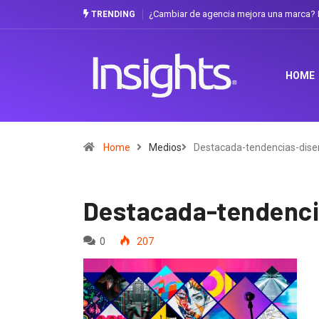
¿Cambiar de agencia mejora una marca? L
TRENDING
HOME
Home
Medios
Destacada-tendencias-dise
Destacada-tendenci
0
207