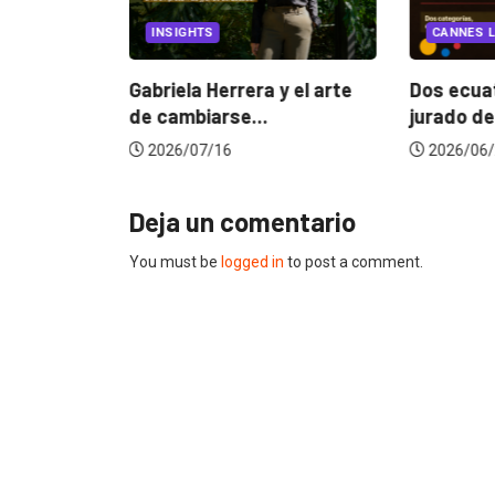
INSIGHTS
CANNES L
ncia
? La...
Gabriela Herrera y el arte
Dos ecuat
de cambiarse...
jurado de
2026/07/16
2026/06/
Deja un comentario
You must be
logged in
to post a comment.