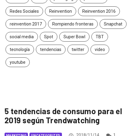
Redes Sociales
Reinvention
Reinvention 2016
reinvention 2017
Rompiendo fronteras
Snapchat
social media
Spot
Super Bowl
TBT
tecnología
tendencias
twitter
video
youtube
5 tendencias de consumo para el
2019 según Trendwatching
2018/11/14
1
MARKETING
UNCATEGORIZED