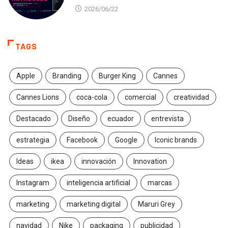
2026/06/22
TAGS
Apple
Branding
Burger King
Cannes
Cannes Lions
coca-cola
comercial
creatividad
Destacado
Diseño
ecuador
entrevista
estrategia
Facebook
Google
Iconic brands
Ideas
ikea
innovación
Innovation
Instagram
inteligencia artificial
marcas
marketing
marketing digital
Maruri Grey
navidad
Nike
packaging
publicidad