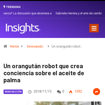
TRENDING
Gabriela Herrera y el arte de cambiarse el sombrero en Corporación
Favorita
Home
Innovación
Un orangután robot…
Un orangután robot que crea
conciencia sobre el aceite de
palma
2018/11/15
0
1592
INNOVACIÓN