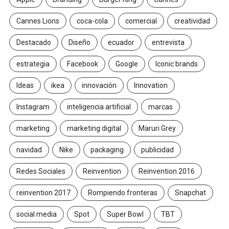
Cannes Lions
coca-cola
comercial
creatividad
Destacado
Diseño
ecuador
entrevista
estrategia
Facebook
Google
Iconic brands
Ideas
ikea
innovación
Innovation
Instagram
inteligencia artificial
marcas
marketing
marketing digital
Maruri Grey
navidad
Nike
packaging
publicidad
Redes Sociales
Reinvention
Reinvention 2016
reinvention 2017
Rompiendo fronteras
Snapchat
social media
Spot
Super Bowl
TBT