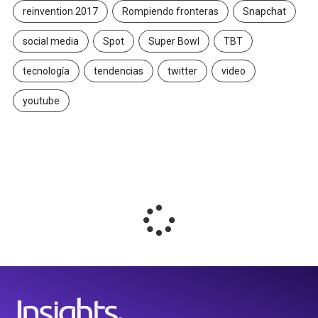
reinvention 2017
Rompiendo fronteras
Snapchat
social media
Spot
Super Bowl
TBT
tecnología
tendencias
twitter
video
youtube