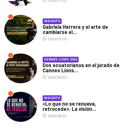
2026/07/22
2
INSIGHTS
Gabriela Herrera y el arte de
cambiarse el...
2026/07/16
3
CANNES LIONS 2026
Dos ecuatorianos en el jurado de
Cannes Lions...
2026/06/23
4
INSIGHTS
«Lo que no se renueva,
retrocede». La visión...
2026/06/22