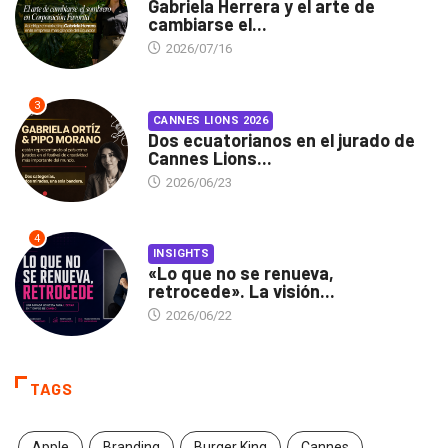
Gabriela Herrera y el arte de
cambiarse el...
2026/07/16
3
CANNES LIONS 2026
Dos ecuatorianos en el jurado de
Cannes Lions...
2026/06/23
4
INSIGHTS
«Lo que no se renueva,
retrocede». La visión...
2026/06/22
TAGS
Apple
Branding
Burger King
Cannes