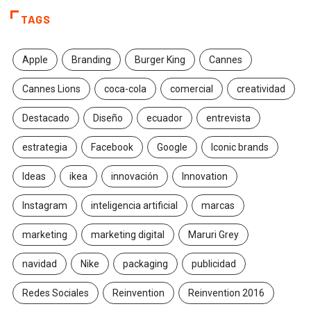
TAGS
Apple
Branding
Burger King
Cannes
Cannes Lions
coca-cola
comercial
creatividad
Destacado
Diseño
ecuador
entrevista
estrategia
Facebook
Google
Iconic brands
Ideas
ikea
innovación
Innovation
Instagram
inteligencia artificial
marcas
marketing
marketing digital
Maruri Grey
navidad
Nike
packaging
publicidad
Redes Sociales
Reinvention
Reinvention 2016