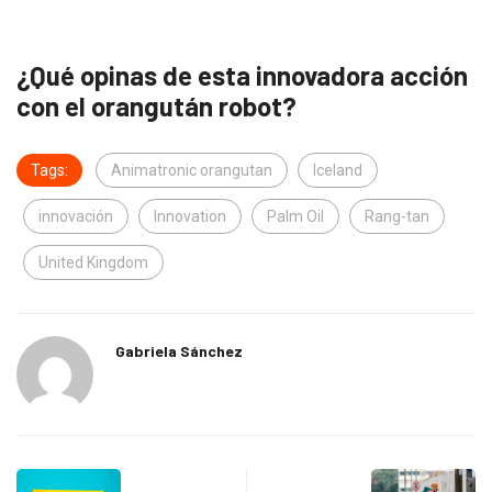
¿Qué opinas de esta innovadora acción
con el orangután robot?
Tags:
Animatronic orangutan
Iceland
innovación
Innovation
Palm Oil
Rang-tan
United Kingdom
Gabriela Sánchez