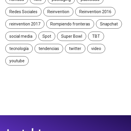
Redes Sociales
Reinvention
Reinvention 2016
reinvention 2017
Rompiendo fronteras
Snapchat
social media
Spot
Super Bowl
TBT
tecnología
tendencias
twitter
video
youtube