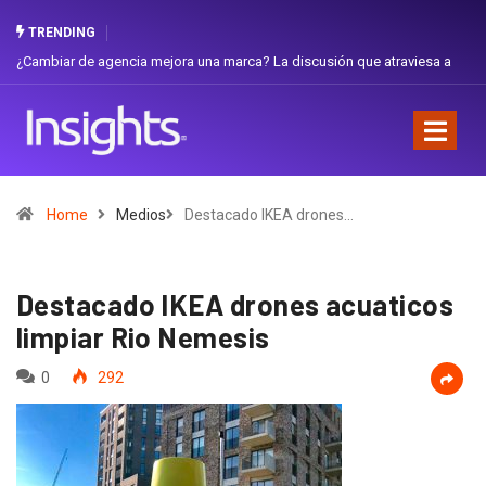
TRENDING
iar de agencia mejora una marca? La discusión que atraviesa a
Gabriela H
dor
Favorita
Home
Medios
Destacado IKEA drones…
Destacado IKEA drones acuaticos
limpiar Rio Nemesis
0
292