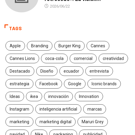
2026/06/22
TAGS
Apple
Branding
Burger King
Cannes
Cannes Lions
coca-cola
comercial
creatividad
Destacado
Diseño
ecuador
entrevista
estrategia
Facebook
Google
Iconic brands
Ideas
ikea
innovación
Innovation
Instagram
inteligencia artificial
marcas
marketing
marketing digital
Maruri Grey
navidad
Nike
packaging
publicidad