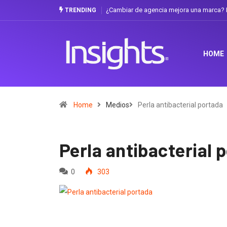
¿Cambiar de agencia mejora una marca? L
TRENDING
HOME
Home
Medios
Perla antibacterial portada
Perla antibacterial 
0
303