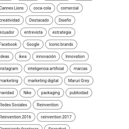
Cannes Lions
coca-cola
comercial
creatividad
Destacado
Diseño
ecuador
entrevista
estrategia
Facebook
Google
Iconic brands
Ideas
ikea
innovación
Innovation
Instagram
inteligencia artificial
marcas
marketing
marketing digital
Maruri Grey
navidad
Nike
packaging
publicidad
Redes Sociales
Reinvention
Reinvention 2016
reinvention 2017