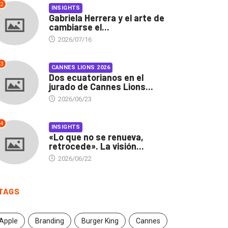
2
INSIGHTS
Gabriela Herrera y el arte de
cambiarse el...
2026/07/16
3
CANNES LIONS 2026
Dos ecuatorianos en el
jurado de Cannes Lions...
2026/06/23
4
INSIGHTS
«Lo que no se renueva,
retrocede». La visión...
2026/06/22
INSIGHTS
CANNES LIONS 2026
briela Herrera y el arte
Dos ecuatorianos en el
TAGS
 cambiarse...
jurado de Cannes...
2026/07/16
2026/06/23
Apple
Branding
Burger King
Cannes