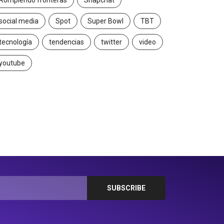
Rompiendo fronteras
Snapchat
social media
Spot
Super Bowl
TBT
tecnología
tendencias
twitter
video
youtube