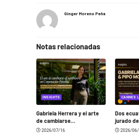
Ginger Moreno Peña
Notas relacionadas
EGORIZED
INSIGHTS
CANNES L
ncia
? La...
Gabriela Herrera y el arte
Dos ecuat
de cambiarse...
jurado de
2026/07/16
2026/06/