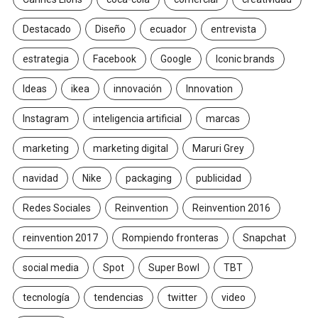
Destacado
Diseño
ecuador
entrevista
estrategia
Facebook
Google
Iconic brands
Ideas
ikea
innovación
Innovation
Instagram
inteligencia artificial
marcas
marketing
marketing digital
Maruri Grey
navidad
Nike
packaging
publicidad
Redes Sociales
Reinvention
Reinvention 2016
reinvention 2017
Rompiendo fronteras
Snapchat
social media
Spot
Super Bowl
TBT
tecnología
tendencias
twitter
video