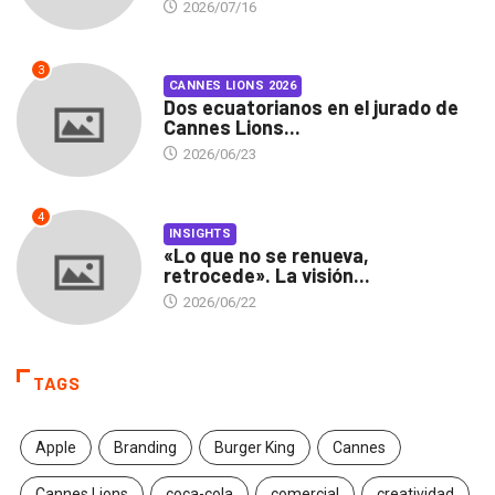
2026/07/16
3
CANNES LIONS 2026
Dos ecuatorianos en el jurado de
Cannes Lions...
2026/06/23
4
INSIGHTS
«Lo que no se renueva,
retrocede». La visión...
2026/06/22
TAGS
Apple
Branding
Burger King
Cannes
Cannes Lions
coca-cola
comercial
creatividad