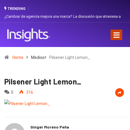
TRENDING
¿Cambiar de agencia mejora una marca? La discusión que atraviesa a
Gabri
Ecuador
Favor
Home
Medios
Pilsener Light Lemon_
Pilsener Light Lemon_
0
316
Ginger Moreno Peña