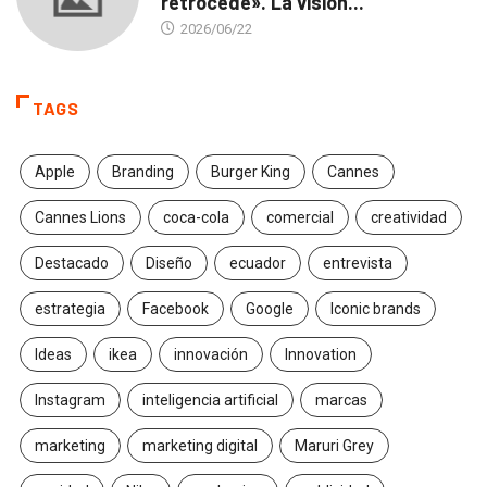
retrocede». La visión...
2026/06/22
TAGS
Apple
Branding
Burger King
Cannes
Cannes Lions
coca-cola
comercial
creatividad
Destacado
Diseño
ecuador
entrevista
estrategia
Facebook
Google
Iconic brands
Ideas
ikea
innovación
Innovation
Instagram
inteligencia artificial
marcas
marketing
marketing digital
Maruri Grey