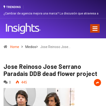
TRENDING
iar de agencia mejora una marca? La discusión que atraviesa a
Gabriela H
dor
Favorita
Home
Medios
Jose Reinoso Jose…
Jose Reinoso Jose Serrano
Paradais DDB dead flower project
0
445