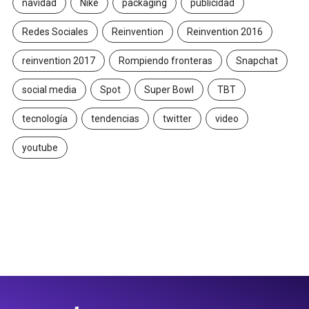
navidad
Nike
packaging
publicidad
Redes Sociales
Reinvention
Reinvention 2016
reinvention 2017
Rompiendo fronteras
Snapchat
social media
Spot
Super Bowl
TBT
tecnología
tendencias
twitter
video
youtube